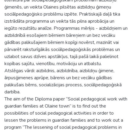
ģimenēs, un veikta Olaines pilsētas aizbildņu ģimeņu
sociālpedagoģisko problēmu izpēte. Praktiskajā daļā tika
izstrādāta programma un veikta tās pilna aprobācija un
iegūto rezultātu analīze. Programmas mērķis - aizbildņiem un
aizbildnībā esošajiem bērniem bāreņiem un bez vecāku
gādības palikušajiem bērniem kopīgi novērst, mazināt vai
pārvarēt raksturīgākās sociālpedagoģiskās problēmas un
uzlabot savus dzīves apstākļus, tajā pašā laikā palielinot
kopības sajūtu, vienotību, motivāciju un atbalstu.
Atslēgas vārdi: aizbildnis, aizbildnība, aizbildņu ģimene,
ārpusģimenes aprūpe, bārenis un bez vecāku gādības
palikušais bērns, socializācijas process, sociālpedagoģiskā
darbība.
The aim of the Diploma paper “Social pedagogical work with
guardian families at Olaine town” is to find out the
possibilities of social pedagogical activities in order to
lessen the problems in guardian families and to work out a
program “The lessening of social pedagogical problems in