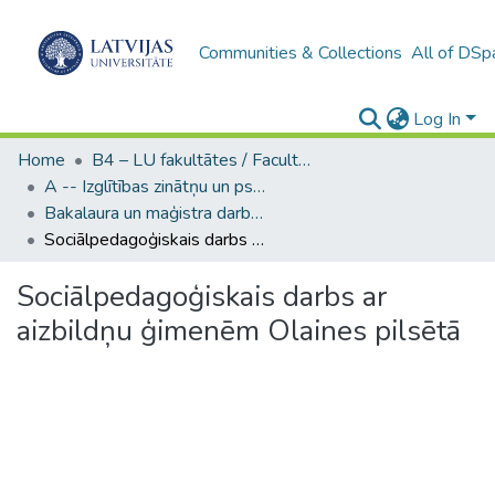
Communities & Collections
All of DSp
Log In
Home
B4 – LU fakultātes / Faculties of the UL
A -- Izglītības zinātņu un psiholoģijas fakultāte / Faculty of Education Sciences and Psychology
Bakalaura un maģistra darbi (PPMF) / Bachelor's and Master's theses
Sociālpedagoģiskais darbs ar aizbildņu ģimenēm Olaines pilsētā
Sociālpedagoģiskais darbs ar
aizbildņu ģimenēm Olaines pilsētā