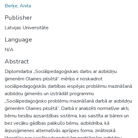
Berķe, Anita
Publisher
Latvijas Universitāte
Language
N/A
Abstract
Diplomdarba „Sociālpedagoģiskais darbs ar aizbildņu
ģimenēm Olaines pilsētā”. mērķis ir noskaidrot
sociālpedagoģiskās darbības iespējas problēmu mazināšanā
aizbildņu ģimenēs un izstrādāt programmu
„Sociālpedagoģisko problēmu mazināšanā darbā ar aizbildņu
ģimenēm Olaines pilsētā”. Darbā ir analizēti normatīvie akti,
bērnu tiesību aizsardzības sistēma, kas saistīta ar bāreni un
bez vecāku gādības palikušo bērnu, aizbildnība, kā
ārpusģimenes alternatīvās aprūpes forma, zinātniskā
literatūra par sociālpedagoģiskām problēmām aizbildņu