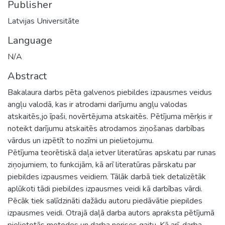
Publisher
Latvijas Universitāte
Language
N/A
Abstract
Bakalaura darbs pēta galvenos piebildes izpausmes veidus
angļu valodā, kas ir atrodami darījumu angļu valodas
atskaitēs,jo īpaši, novērtējuma atskaitēs. Pētījuma mērķis ir
noteikt darījumu atskaitēs atrodamos ziņošanas darbības
vārdus un izpētīt to nozīmi un pielietojumu.
Pētījuma teorētiskā daļa ietver literatūras apskatu par runas
ziņojumiem, to funkcijām, kā arī literatūras pārskatu par
piebildes izpausmes veidiem. Tālāk darbā tiek detalizētāk
aplūkoti tādi piebildes izpausmes veidi kā darbības vārdi.
Pēcāk tiek salīdzināti dažādu autoru piedāvātie piepildes
izpausmes veidi. Otrajā daļā darba autors apraksta pētījumā
pielietotās metodes un darba norises gaitu. Kā arī, darba