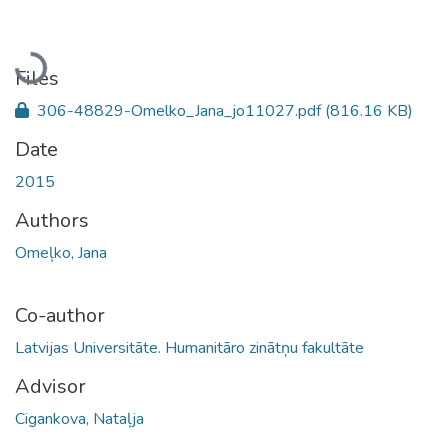
Loading...
Files
306-48829-Omelko_Jana_jo11027.pdf
(816.16 KB)
Date
2015
Authors
Omeļko, Jana
Co-author
Latvijas Universitāte. Humanitāro zinātņu fakultāte
Advisor
Cigankova, Nataļja