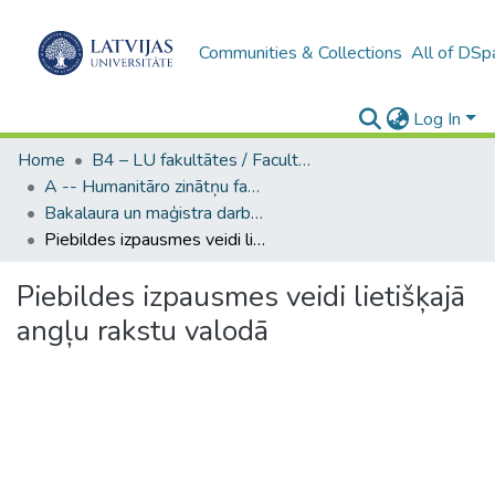
Communities & Collections
All of DSp
Log In
Home
B4 – LU fakultātes / Faculties of the UL
A -- Humanitāro zinātņu fakultāte / Faculty of Humanities
Bakalaura un maģistra darbi (HZF) / Bachelor's and Master's theses
Piebildes izpausmes veidi lietišķajā angļu rakstu valodā
Piebildes izpausmes veidi lietišķajā
angļu rakstu valodā