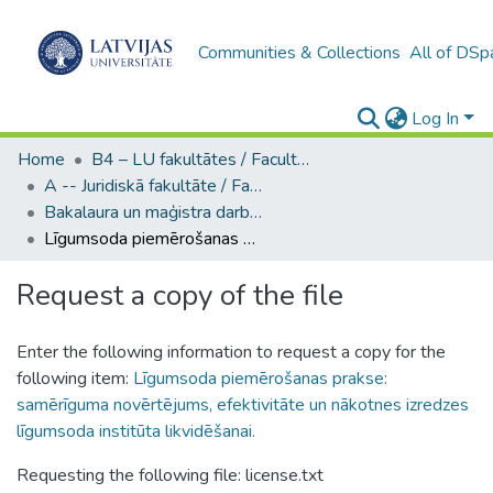
Communities & Collections
All of DSp
Log In
Home
B4 – LU fakultātes / Faculties of the UL
A -- Juridiskā fakultāte / Faculty of Law
Bakalaura un maģistra darbi (JF) / Bachelor's and Master's theses
Līgumsoda piemērošanas prakse: samērīguma novērtējums, efektivitāte un nākotnes izredzes līgumsoda institūta likvidēšanai.
Request a copy of the file
Enter the following information to request a copy for the
following item:
Līgumsoda piemērošanas prakse:
samērīguma novērtējums, efektivitāte un nākotnes izredzes
līgumsoda institūta likvidēšanai.
Requesting the following file: license.txt