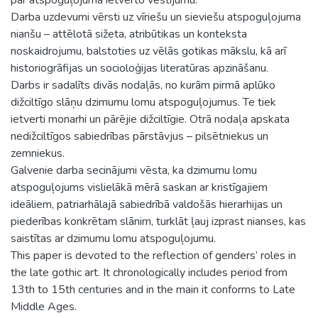
Darba uzdevumi vērsti uz vīriešu un sieviešu atspoguļojuma
nianšu – attēlotā sižeta, atribūtikas un konteksta
noskaidrojumu, balstoties uz vēlās gotikas mākslu, kā arī
historiogrāfijas un socioloģijas literatūras apzināšanu.
Darbs ir sadalīts divās nodaļās, no kurām pirmā aplūko
dižciltīgo slāņu dzimumu lomu atspoguļojumus. Te tiek
ietverti monarhi un pārējie dižciltīgie. Otrā nodaļa apskata
nedižciltīgos sabiedrības pārstāvjus – pilsētniekus un
zemniekus.
Galvenie darba secinājumi vēsta, ka dzimumu lomu
atspoguļojums vislielākā mērā saskan ar kristīgajiem
ideāliem, patriarhālajā sabiedrībā valdošās hierarhijas un
piederības konkrētam slānim, turklāt ļauj izprast nianses, kas
saistītas ar dzimumu lomu atspoguļojumu.
This paper is devoted to the reflection of genders’ roles in
the late gothic art. It chronologically includes period from
13th to 15th centuries and in the main it conforms to Late
Middle Ages.