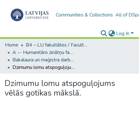
Communities & Collections
All of DSp
Log In
Home
B4 – LU fakultātes / Faculties of the UL
A -- Humanitāro zinātņu fakultāte / Faculty of Humanities
Bakalaura un maģistra darbi (HZF) / Bachelor's and Master's theses
Dzimumu lomu atspoguļojums vēlās gotikas mākslā.
Dzimumu lomu atspoguļojums
vēlās gotikas mākslā.