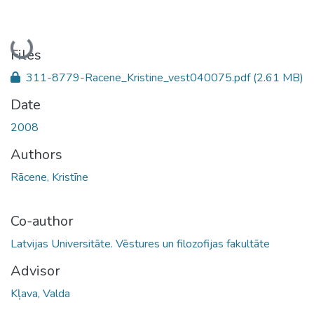
Loading...
Files
311-8779-Racene_Kristine_vest040075.pdf
(2.61 MB)
Date
2008
Authors
Rācene, Kristīne
Co-author
Latvijas Universitāte. Vēstures un filozofijas fakultāte
Advisor
Kļava, Valda