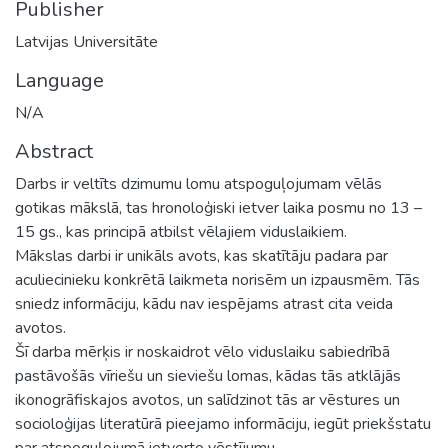
Publisher
Latvijas Universitāte
Language
N/A
Abstract
Darbs ir veltīts dzimumu lomu atspoguļojumam vēlās
gotikas mākslā, tas hronoloģiski ietver laika posmu no 13 –
15 gs., kas principā atbilst vēlajiem viduslaikiem.
Mākslas darbi ir unikāls avots, kas skatītāju padara par
aculiecinieku konkrētā laikmeta norisēm un izpausmēm. Tās
sniedz informāciju, kādu nav iespējams atrast cita veida
avotos.
Šī darba mērķis ir noskaidrot vēlo viduslaiku sabiedrībā
pastāvošās vīriešu un sieviešu lomas, kādas tās atklājās
ikonogrāfiskajos avotos, un salīdzinot tās ar vēstures un
socioloģijas literatūrā pieejamo informāciju, iegūt priekšstatu
par atspoguļojumā ietverto vēstījumu.