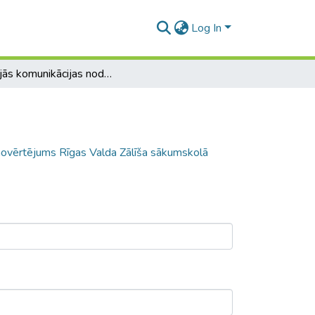
Log In
Iekšējās komunikācijas nodrošināšanas novērtējums Rīgas Valda Zālīša sākumskolā
novērtējums Rīgas Valda Zālīša sākumskolā