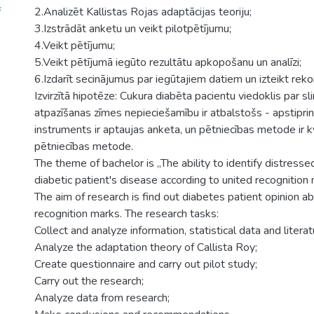
f
2.Analizēt Kallistas Rojas adaptācijas teoriju;
3.Izstrādāt anketu un veikt pilotpētījumu;
4.Veikt pētījumu;
5.Veikt pētījumā iegūto rezultātu apkopošanu un analīzi;
6.Izdarīt secinājumus par iegūtajiem datiem un izteikt rek
Izvirzītā hipotēze: Cukura diabēta pacientu viedoklis par s
atpazīšanas zīmes nepieciešamību ir atbalstošs - apstiprin
instruments ir aptaujas anketa, un pētniecības metode ir k
pētniecības metode.
The theme of bachelor is „The ability to identify distress
diabetic patient's disease according to united recognition 
The aim of research is find out diabetes patient opinion a
recognition marks. The research tasks:
Collect and analyze information, statistical data and litera
Analyze the adaptation theory of Callista Roy;
Create questionnaire and carry out pilot study;
Carry out the research;
Analyze data from research;