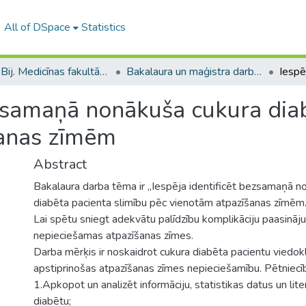
All of DSpace
Statistics
B --- Bij. Medicīnas fakultātes studentu noslēguma darbi / Faculty of Medicine - Graduate works
Bakalaura un maģistra darbi (MF) / Bachelor's and Master's theses
ezsamaņā nonākuša cukura dia
šanas zīmēm
Abstract
Bakalaura darba tēma ir „Iespēja identificēt bezsamaņā n
diabēta pacienta slimību pēc vienotām atpazīšanas zīmēm.
Lai spētu sniegt adekvātu palīdzību komplikāciju paasinājum
nepieciešamas atpazīšanas zīmes.
Darba mērķis ir noskaidrot cukura diabēta pacientu viedokl
apstiprinošas atpazīšanas zīmes nepieciešamību. Pētniecīb
1.Apkopot un analizēt informāciju, statistikas datus un lite
diabētu;