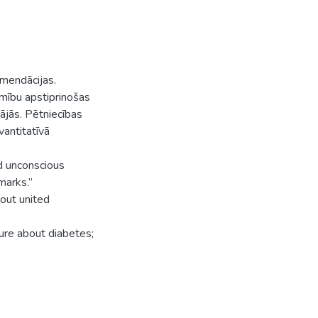
omendācijas.
limību apstiprinošas
ājās. Pētniecības
vantitatīvā
ed unconscious
marks.”
bout united
ture about diabetes;