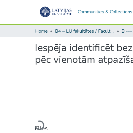
Communities & Collections
Home
B4 – LU fakultātes / Faculties of the UL
Iespēja identificēt b
pēc vienotām atpazī
Loading...
Files