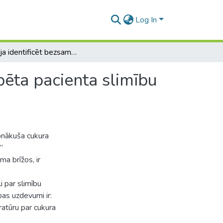
Log In
Iespēja identificēt bezsamaņā nonākuša cukura diabēta pacienta slimību pēc vienotām atpazīšanas zīmēm
bēta pacienta slimību
onākuša cukura
”
a brīžos, ir
i par slimību
as uzdevumi ir:
ratūru par cukura