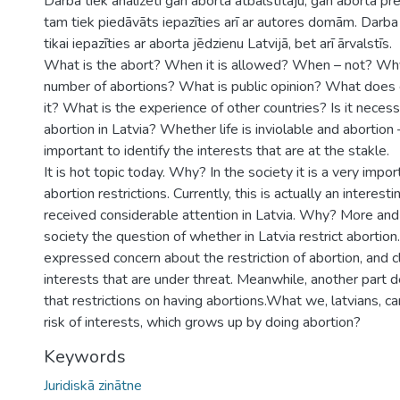
Darbā tiek analizēti gan aborta atbalstītāju, gan aborta pre
tam tiek piedāvāts iepazīties arī ar autores domām. Darba
tikai iepazīties ar aborta jēdzienu Latvijā, bet arī ārvalstīs.
What is the abort? When it is allowed? When – not? Why 
number of abortions? What is public opinion? What does
it? What is the experience of other countries? Is it necessa
abortion in Latvia? Whether life is inviolable and abortion 
important to identify the interests that are at the stakle.
It is hot topic today. Why? In the society it is a very impo
abortion restrictions. Currently, this is actually an interest
received considerable attention in Latvia. Why? More and
society the question of whether in Latvia restrict abortion
expressed concern about the restriction of abortion, and cl
interests that are under threat. Meanwhile, another part 
that restrictions on having abortions.What we, latvians, c
risk of interests, which grows up by doing abortion?
Keywords
Juridiskā zinātne