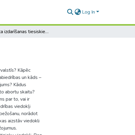
Log In
Aborta izdarīšanas tiesiskie aspekti
ārvalstīs? Kāpēc
sabiedrības un kāds –
zējums? Kādus
īto abortu skaitu?
s par to, vai ir
drības viedokļi
robežošanu, norādot
kas aizstāv viedokli
ežojumus.