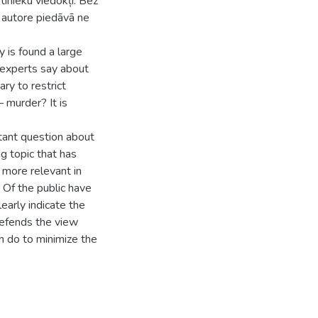
tinieku viedokļi. Bez
 autore piedāvā ne
is found a large
 experts say about
ry to restrict
– murder? It is
rtant question about
ing topic that has
 more relevant in
. Of the public have
early indicate the
defends the view
an do to minimize the