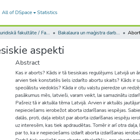
All of DSpace
Statistics
A -- Juridiskā fakultāte / Faculty of Law
Bakalaura un maģistra darbi (JF) / Bachelor's and Master's theses
siskie aspekti
Abstract
Kas ir aborts? Kāds ir tā tiesiskais regulējums Latvijā un 
arvien tiek konstatēs liels izdarīto abortu skaits? Kāds ir 
speciālistu viedoklis? Kāda ir citu valstu pieredze un red
pasākumus mēs, latvieši, varam veikt, lai samazinātu izdar
Pašreiz tā ir aktuāla tēma Latvijā. Arvien ir aktuāls jautājum
nepieciešams ierobežot aborta izdarīšanas iespējas. Sabie
dalās, proti, daļa iebilst par aborta izdarīšanas iespēju ie
uz interesēm, kas tiek apdraudētas. Tomēr ir arī otra daļa, 
par to, ka ir nepieciešams izdarīt aborta izdarīšanas ierob