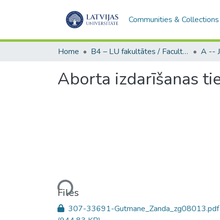
Communities & Collections
Home
B4 – LU fakultātes / Faculties of the UL
Aborta izdarīšanas tie
Loading...
Files
307-33691-Gutmane_Zanda_zg08013.pdf