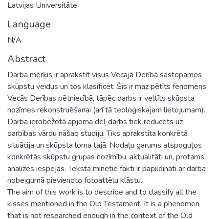
Latvijas Universitāte
Language
N/A
Abstract
Darba mērķis ir aprakstīt visus Vecajā Derībā sastopamos
skūpstu veidus un tos klasificēt. Šis ir maz pētīts fenomens
Vecās Derības pētniecībā, tāpēc darbs ir veltīts skūpsta
nozīmes rekonstruēšanai (arī tā teoloģiskajam lietojumam).
Darba ierobežotā apjoma dēļ darbs tiek reducēts uz
darbības vārdu nāšaq studiju. Tiks aprakstīta konkrētā
situācija un skūpsta loma tajā. Nodaļu garums atspoguļos
konkrētās skūpstu grupas nozīmību, aktualitāti un, protams,
analīzes iespējas. Tekstā minētie fakti ir papildināti ar darba
nobeigumā pievienoto fotoattēlu klāstu.
The aim of this work is to describe and to classify all the
kisses mentioned in the Old Testament. It is a phenomen
that is not researched enough in the context of the Old