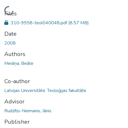
Loading...
Files
310-9958-teol040048.pdf
(8.57 MB)
Date
2008
Authors
Mediņa, Beāte
Co-author
Latvijas Universitāte. Teoloģijas fakultāte
Advisor
Rudzītis-Neimanis, Jānis
Publisher