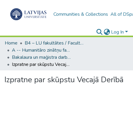
Communities & Collections
All of DSp
Log In
Home
B4 – LU fakultātes / Faculties of the UL
A -- Humanitāro zinātņu fakultāte / Faculty of Humanities
Bakalaura un maģistra darbi (HZF) / Bachelor's and Master's theses
Izpratne par skūpstu Vecajā Derībā
Izpratne par skūpstu Vecajā Derībā