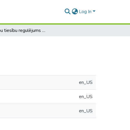
Log In
Laulību tiesību regulējums Vecajā Derībā
en_US
en_US
en_US