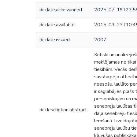
dc.date.accessioned
2025-07-19T23:5
dc.date.available
2015-03-23T10:4
dc.date.issued
2007
Kritiski un analizējo
meklējamas ne tikai 
tiesībām. Vecās derī
savstarpējo attiecīb
neesošu, laulāto per
ir saglabājies plašs 
personiskajām un man
senebreju laulības t
dc.description.abstract
daļa senebreju tiesī
lemšanā. Izveidojotie
senebreju laulību tie
kļuvušas publiskākas