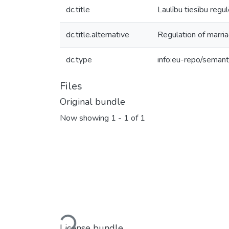
dc.title
Laulību tiesību regu
dc.title.alternative
Regulation of marri
dc.type
info:eu-repo/semant
Files
Original bundle
Now showing
1 - 1 of 1
License bundle