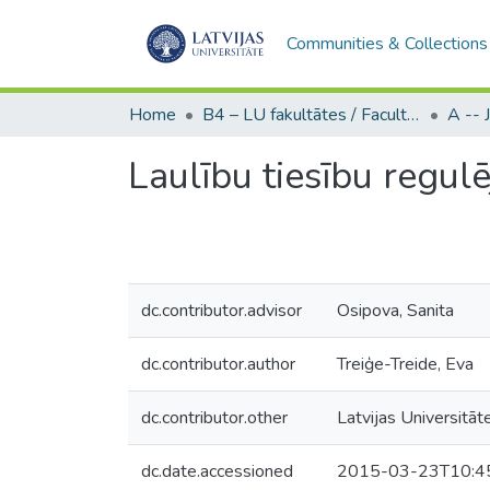
Communities & Collections
Home
B4 – LU fakultātes / Faculties of the UL
Laulību tiesību regul
dc.contributor.advisor
Osipova, Sanita
dc.contributor.author
Treiģe-Treide, Eva
dc.contributor.other
Latvijas Universitāte
dc.date.accessioned
2015-03-23T10:4