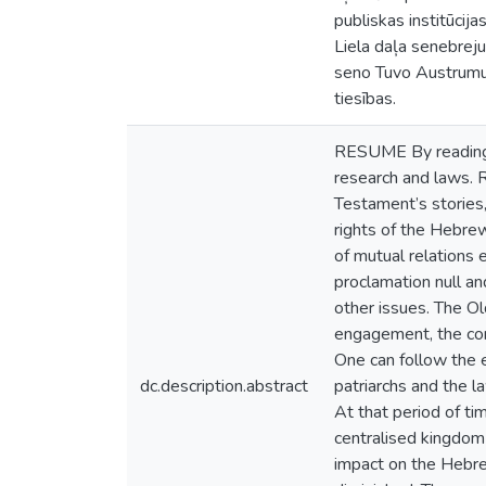
publiskas institūcij
Liela daļa senebreju 
seno Tuvo Austrumu t
tiesības.
RESUME By reading th
research and laws. R
Testament’s stories
rights of the Hebre
of mutual relations 
proclamation null an
other issues. The Ol
engagement, the conc
One can follow the 
dc.description.abstract
patriarchs and the l
At that period of ti
centralised kingdom
impact on the Hebrew