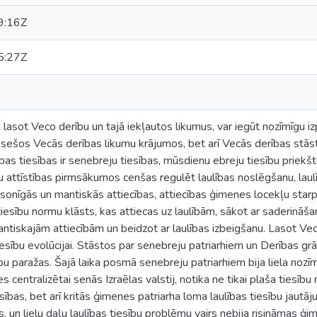
9:16Z
5:27Z
ši lasot Veco derību un tajā iekļautos likumus, var iegūt nozīmīgu iz
sešos Vecās derības likumu krājumos, bet arī Vecās derības stāsto
bas tiesības ir senebreju tiesības, mūsdienu ebreju tiesību priekš
u attīstības pirmsākumos cenšas regulēt laulības noslēgšanu, laulī
sonīgās un mantiskās attiecības, attiecības ģimenes locekļu starp
tiesību normu klāsts, kas attiecas uz laulībām, sākot ar saderināša
tiskajām attiecībām un beidzot ar laulības izbeigšanu. Lasot Vec
iesību evolūcijai. Stāstos par senebreju patriarhiem un Derības grā
bu paražas. Šajā laika posmā senebreju patriarhiem bija liela nozīm
s centralizētai senās Izraēlas valstij, notika ne tikai plaša tiesību
sības, bet arī kritās ģimenes patriarha loma laulības tiesību jautā
, un lielu daļu laulības tiesību problēmu vairs nebija risināmas ģi