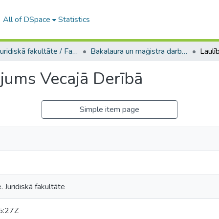
All of DSpace
Statistics
A -- Juridiskā fakultāte / Faculty of Law
Bakalaura un maģistra darbi (JF) / Bachelor's and Master's theses
ējums Vecajā Derībā
Simple item page
. Juridiskā fakultāte
5:27Z