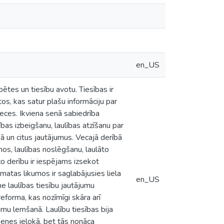
en_US
pētes un tiesību avotu. Tiesības ir
s, kas satur plašu informāciju par
teces. Ikviena senā sabiedrība
bas izbeigšanu, laulības atzīšanu par
ā un citus jautājumus. Vecajā derībā
nos, laulības noslēgšanu, laulāto
o derību ir iespējams izsekot
matas likumos ir saglabājusies liela
en_US
e laulības tiesību jautājumu
 reforma, kas nozīmīgi skāra arī
jumu lemšanā. Laulību tiesības bija
menes ielokā, bet tās nonāca