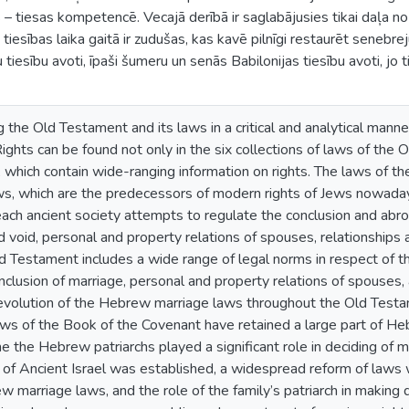
as – tiesas kompetencē. Vecajā derībā ir saglabājusies tikai daļa n
tiesības laika gaitā ir zudušas, kas kavē pilnīgi restaurēt senebreju
iesību avoti, īpaši šumeru un senās Babilonijas tiesību avoti, jo ti
e Old Testament and its laws in a critical and analytical manner,
ights can be found not only in the six collections of laws of the 
, which contain wide-ranging information on rights. The laws of 
ws, which are the predecessors of modern rights of Jews nowada
each ancient society attempts to regulate the conclusion and abrog
d void, personal and property relations of spouses, relationship
d Testament includes a wide range of legal norms in respect of t
lusion of marriage, personal and property relations of spouses, 
evolution of the Hebrew marriage laws throughout the Old Test
aws of the Book of the Covenant have retained a large part of He
me the Hebrew patriarchs played a significant role in deciding of m
 of Ancient Israel was established, a widespread reform of laws 
 marriage laws, and the role of the family’s patriarch in making d