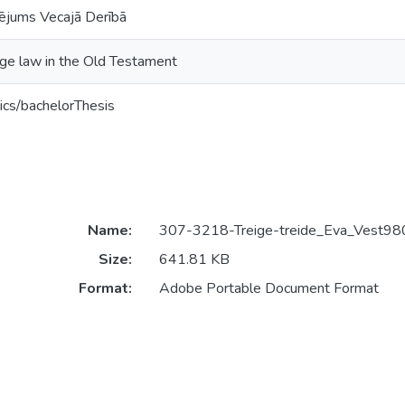
lējums Vecajā Derībā
age law in the Old Testament
ics/bachelorThesis
Name:
307-3218-Treige-treide_Eva_Vest980
Size:
641.81 KB
Format:
Adobe Portable Document Format