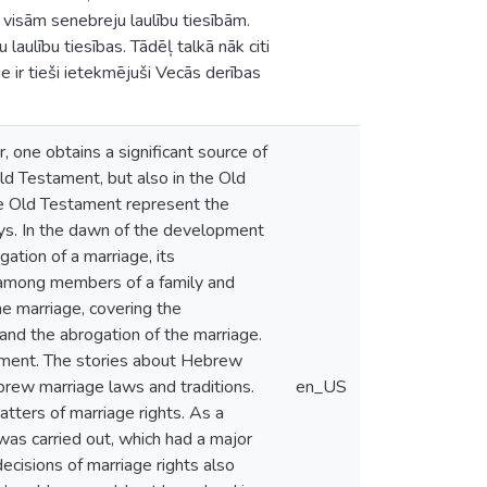
o visām senebreju laulību tiesībām.
 laulību tiesības. Tādēļ talkā nāk citi
e ir tieši ietekmējuši Vecās derības
 one obtains a significant source of
Old Testament, but also in the Old
the Old Testament represent the
ys. In the dawn of the development
ation of a marriage, its
s among members of a family and
he marriage, covering the
and the abrogation of the marriage.
ament. The stories about Hebrew
brew marriage laws and traditions.
en_US
atters of marriage rights. As a
was carried out, which had a major
ecisions of marriage rights also