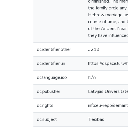
diminished. The marr
the family circle any
Hebrew marriage law
course of time, and 
of the Ancient Near 
they have influenced
dc.identifier.other
3218
dc.identifier.uri
https://dspace.lu.l
dc.language.iso
N/A
dc.publisher
Latvijas Universitāt
dc.rights
info:eu-repo/seman
dc.subject
Tiesības