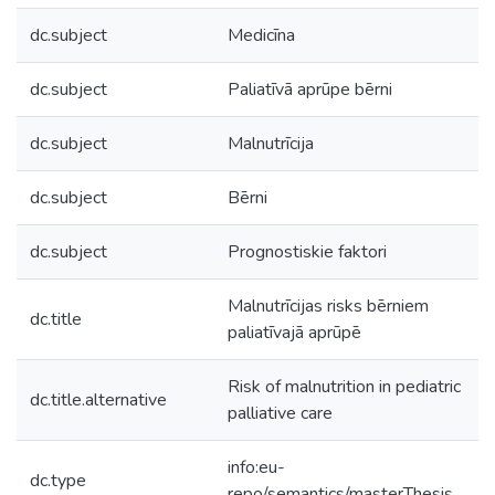
dc.subject
Medicīna
dc.subject
Paliatīvā aprūpe bērni
dc.subject
Malnutrīcija
dc.subject
Bērni
dc.subject
Prognostiskie faktori
Malnutrīcijas risks bērniem
dc.title
paliatīvajā aprūpē
Risk of malnutrition in pediatric
dc.title.alternative
palliative care
info:eu-
dc.type
repo/semantics/masterThesis