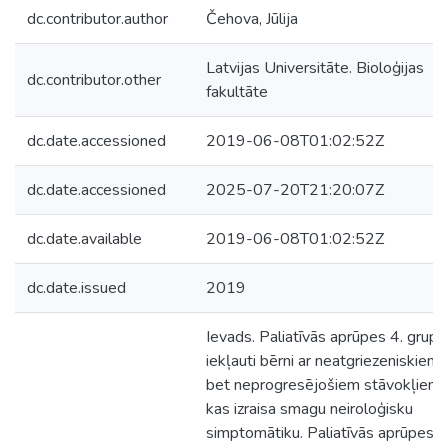
dc.contributor.author
Čehova, Jūlija
Latvijas Universitāte. Bioloģijas
dc.contributor.other
fakultāte
dc.date.accessioned
2019-06-08T01:02:52Z
dc.date.accessioned
2025-07-20T21:20:07Z
dc.date.available
2019-06-08T01:02:52Z
dc.date.issued
2019
Ievads. Paliatīvās aprūpes 4. grupā
iekļauti bērni ar neatgriezeniskiem,
bet neprogresējošiem stāvokļiem,
kas izraisa smagu neiroloģisku
simptomātiku. Paliatīvās aprūpes