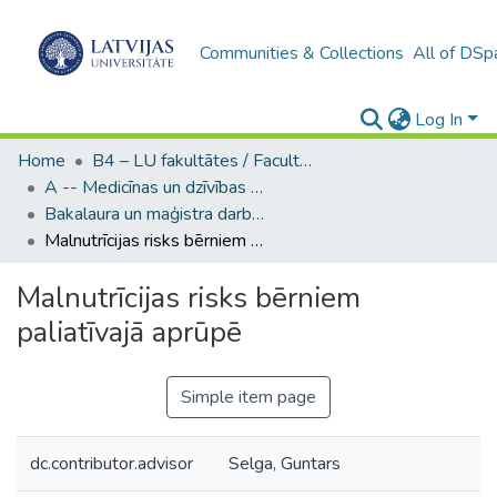
Communities & Collections
All of DSp
Log In
Home
B4 – LU fakultātes / Faculties of the UL
A -- Medicīnas un dzīvības zinātņu fakultāte / Faculty of Medicine and Life Sciences
Bakalaura un maģistra darbi (MDZF) / Bachelor's and Master's theses
Malnutrīcijas risks bērniem paliatīvajā aprūpē
Malnutrīcijas risks bērniem
paliatīvajā aprūpē
Simple item page
dc.contributor.advisor
Selga, Guntars