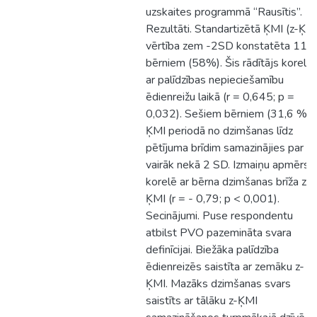
uzskaites programmā “Rausītis”.
Rezultāti. Standartizētā ĶMI (z-ĶM
vērtība zem -2SD konstatēta 11
bērniem (58%). Šis rādītājs korelē
ar palīdzības nepieciešamību
ēdienreižu laikā (r = 0,645; p =
0,032). Sešiem bērniem (31,6 %) 
ĶMI periodā no dzimšanas līdz
pētījuma brīdim samazinājies par
vairāk nekā 2 SD. Izmaiņu apmērs
korelē ar bērna dzimšanas brīža z-
ĶMI (r = - 0,79; p < 0,001).
Secinājumi. Puse respondentu
atbilst PVO pazemināta svara
definīcijai. Biežāka palīdzība
ēdienreizēs saistīta ar zemāku z-
ĶMI. Mazāks dzimšanas svars
saistīts ar tālāku z-ĶMI