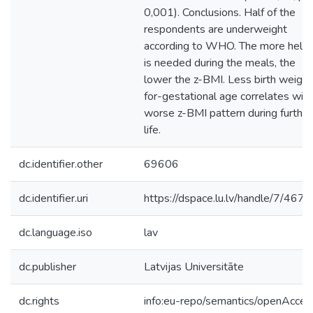
0,001). Conclusions. Half of the
respondents are underweight
according to WHO. The more help
is needed during the meals, the
lower the z-BMI. Less birth weight
for-gestational age correlates with
worse z-BMI pattern during further
life.
dc.identifier.other
69606
dc.identifier.uri
https://dspace.lu.lv/handle/7/467
dc.language.iso
lav
dc.publisher
Latvijas Universitāte
dc.rights
info:eu-repo/semantics/openAcces