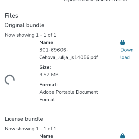
Files
Original bundle
Now showing
1 - 1 of 1
Name:
301-69606-
Down
Cehova_Julija_js14056.pdf
load
Size:
ding...
3.57 MB
Format:
Adobe Portable Document
Format
License bundle
Now showing
1 - 1 of 1
Name: