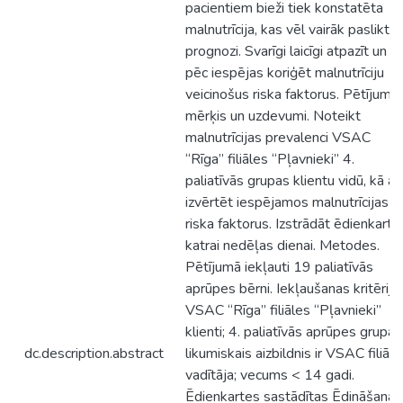
pacientiem bieži tiek konstatēta
malnutrīcija, kas vēl vairāk pasliktin
prognozi. Svarīgi laicīgi atpazīt un
pēc iespējas koriģēt malnutrīciju
veicinošus riska faktorus. Pētījuma
mērķis un uzdevumi. Noteikt
malnutrīcijas prevalenci VSAC
“Rīga” filiāles “Pļavnieki” 4.
paliatīvās grupas klientu vidū, kā arī
izvērtēt iespējamos malnutrīcijas
riska faktorus. Izstrādāt ēdienkarte
katrai nedēļas dienai. Metodes.
Pētījumā iekļauti 19 paliatīvās
aprūpes bērni. Iekļaušanas kritēriji:
VSAC “Rīga” filiāles “Pļavnieki”
klienti; 4. paliatīvās aprūpes grupa;
dc.description.abstract
likumiskais aizbildnis ir VSAC filiāle
vadītāja; vecums < 14 gadi.
Ēdienkartes sastādītas Ēdināšanas