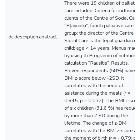
There were 19 children of palliativ
care included. Criteria for inclusion:
clients of the Centre of Social Care
“Pļavnieki”; fourth palliative care
group; the director of the Centre of
dc.description.abstract
Social Care is the legal guardian of
child; age < 14 years. Menus made
by using th Programm of nutrition
calculation “Rausītis”. Results.
Eleven respondents (58%) have
BMI z-score below -2SD. It
correlates with the need of
asistance during the meals (r =
0,645; p = 0,032). The BMI z-scor
of six children (31,6 %) has reduce
by more than 2 SD during the
lifetime. The change of z-BMI
correlates with the BMI z-score at
the moment of birth (r = - 0,79; p 