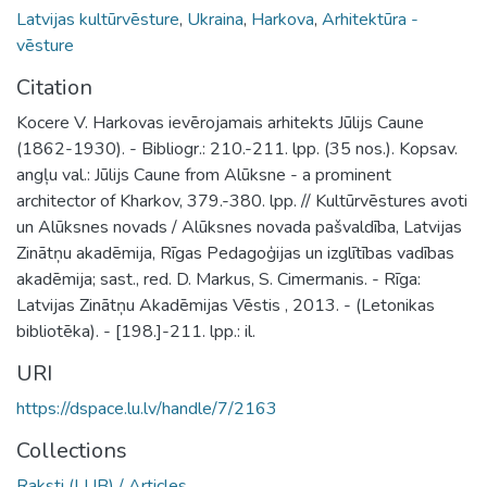
Latvijas kultūrvēsture
,
Ukraina
,
Harkova
,
Arhitektūra -
vēsture
Citation
Kocere V. Harkovas ievērojamais arhitekts Jūlijs Caune
(1862-1930). - Bibliogr.: 210.-211. lpp. (35 nos.). Kopsav.
angļu val.: Jūlijs Caune from Alūksne - a prominent
architector of Kharkov, 379.-380. lpp. // Kultūrvēstures avoti
un Alūksnes novads / Alūksnes novada pašvaldība, Latvijas
Zinātņu akadēmija, Rīgas Pedagoģijas un izglītības vadības
akadēmija; sast., red. D. Markus, S. Cimermanis. - Rīga:
Latvijas Zinātņu Akadēmijas Vēstis , 2013. - (Letonikas
bibliotēka). - [198.]-211. lpp.: il.
URI
https://dspace.lu.lv/handle/7/2163
Collections
Raksti (LUB) / Articles