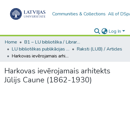
Communities & Collections
All of DSp
Log In
Home
B1 – LU bibliotēka / Library of the UL
LU bibliotēkas publikācijas / Publications of the University Library
Raksti (LUB) / Articles
Harkovas ievērojamais arhitekts Jūlijs Caune (1862-1930)
Harkovas ievērojamais arhitekts
Jūlijs Caune (1862-1930)