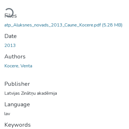
ading...
Files
atp_Aluksnes_novads_2013_Caune_Kocere.pdf
(5.28 MB)
Date
2013
Authors
Kocere, Venta
Publisher
Latvijas Zinātņu akadēmija
Language
lav
Keywords