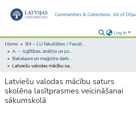
Communities & Collections
All of DSp
Log In
Home
B4 – LU fakultātes / Faculties of the UL
A -- Izglītības zinātņu un psiholoģijas fakultāte / Faculty of Education Sciences and Psychology
Bakalaura un maģistra darbi (PPMF) / Bachelor's and Master's theses
Latviešu valodas mācību saturs skolēna lasītprasmes veicināšanai sākumskolā
Latviešu valodas mācību saturs
skolēna lasītprasmes veicināšanai
sākumskolā