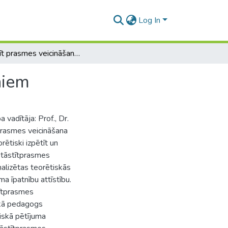
Log In
Stāstīt prasmes veicināšana 6-7 gadus veciem bērniem
niem
a vadītāja: Prof., Dr.
prasmes veicināšana
ētiski izpētīt un
stāstītprasmes
nalizētas teorētiskās
a īpatnību attīstību.
tītprasmes
, kā pedagogs
iskā pētījuma