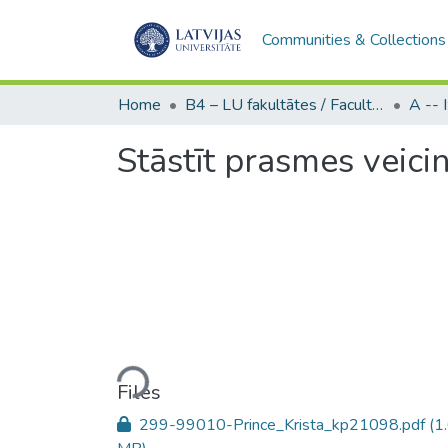
Communities & Collections
Home
B4 – LU fakultātes / Faculties of the UL
Stāstīt prasmes veic
Loading...
Files
299-99010-Prince_Krista_kp21098.pdf
(1