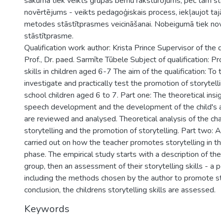
sākumā tiek veikts grupas bērnu raksturojums, pēc tam s
novērtējums - veikts pedagoģiskais process, iekļaujot taj
metodes stāstītprasmes veicināšanai. Nobeigumā tiek no
stāstītprasme.
Qualification work author: Krista Prince Supervisor of the q
Prof., Dr. paed. Sarmīte Tūbele Subject of qualification: P
skills in children aged 6-7 The aim of the qualification: To 
investigate and practically test the promotion of storytellin
school children aged 6 to 7. Part one: The theoretical ins
speech development and the development of the child's a
are reviewed and analysed. Theoretical analysis of the cha
storytelling and the promotion of storytelling. Part two: A
carried out on how the teacher promotes storytelling in t
phase. The empirical study starts with a description of the 
group, then an assessment of their storytelling skills - a
including the methods chosen by the author to promote stor
conclusion, the childrens storytelling skills are assessed.
Keywords