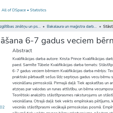
All of DSpace
Statistics
A -- Izglītības zinātņu un psiholoģijas fakultāte / Faculty of Education Sciences and Psychology
Bakalaura un maģistra darbi (PPMF) / Bachelor's and Master's theses
ināšana 6-7 gadus veciem bēr
Abstract
Kvalifikācijas darba autore: Krista Prince Kvalifikācijas darb
paed. Sarmīte Tūbele Kvalifikācijas darba temats: Stāstīt
6-7 gadus veciem bērniem Kvalifikācijas darba mērķis: Teor
praktiski pārbaudīt sešus līdz septiņus gadus vecu bērnu 
veicināšanu pirmsskolā. Pirmajā daļā: Tiek apskatītas un a
atziņas par valodas un runas attīstību, un bērna vecumposm
Teorētiski analizēts stāstītprasmes raksturojums un stās
veicināšana. Otrajā daļā: tiek veikts empīriskais pētījums
.02
veicinās stāstītprasmi vecākajā pirmsskolas posmā. Empīr