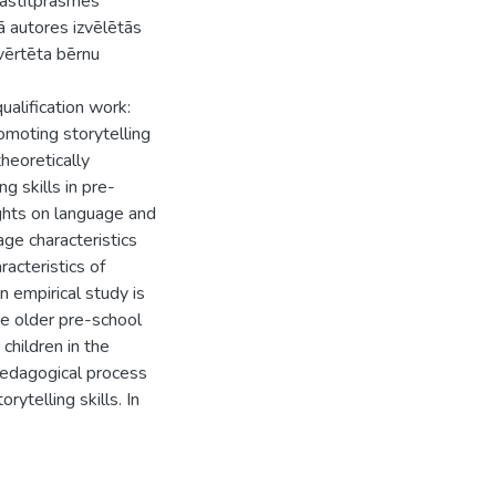
tāstītprasmes
ā autores izvēlētās
vērtēta bērnu
ualification work:
romoting storytelling
theoretically
g skills in pre-
ights on language and
ge characteristics
racteristics of
n empirical study is
he older pre-school
children in the
 pedagogical process
ytelling skills. In