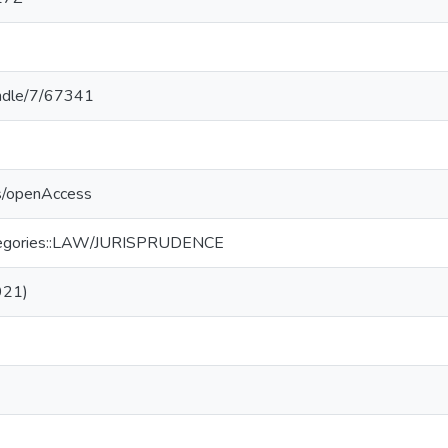
handle/7/67341
cs/openAccess
ategories::LAW/JURISPRUDENCE
921)