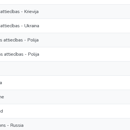
attiecības - Krievija
 attiecības - Ukraina
s attiecības - Polija
s attiecības - Polija
a
ne
nd
ons - Russia