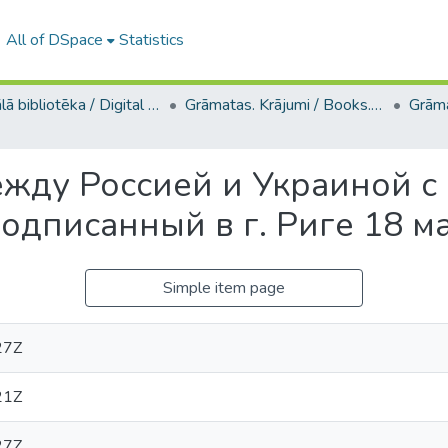
All of DSpace
Statistics
Digitālā bibliotēka / Digital library
Grāmatas. Krājumi / Books. Collection of articles
Grāma
жду Россией и Украиной с 
одписанный в г. Риге 18 м
Simple item page
27Z
21Z
27Z