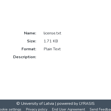
Name:
license.txt
Size:
1.71 KB
Format:
Plain Text
Description:
© University of Latvia |
powered by LYRASIS
ookie settings
Privacy policy
End User Agreement
Send Feedba