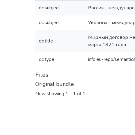
dc.subject
Россия - междунар
dc.subject
Украина - междуна
Мирный договор меж
dc.title
марта 1921 года
dc.type
info:eu-repo/semantic
Files
Original bundle
Now showing
1 - 1 of 1