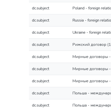
dc.subject
Poland - foreign relati
dc.subject
Russia - foreign relati
dc.subject
Ukraine - foreign relat
dc.subject
Рижский договор (
dc.subject
Мирные договоры -
dc.subject
Мирные договоры -
dc.subject
Мирные договоры -
dc.subject
Польша - междунар
dc.subject
Польша - междунар