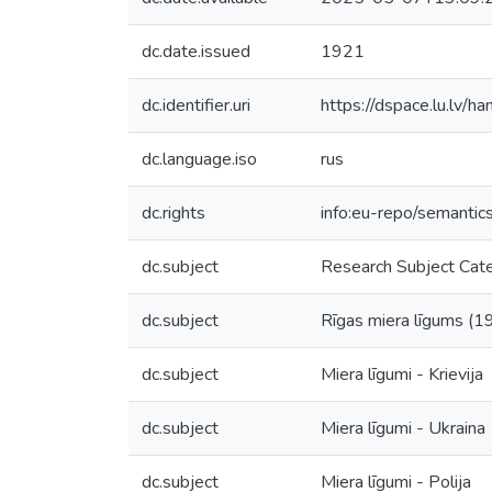
dc.date.issued
1921
dc.identifier.uri
https://dspace.lu.lv/
dc.language.iso
rus
dc.rights
info:eu-repo/semanti
dc.subject
Research Subject C
dc.subject
Rīgas miera līgums (1
dc.subject
Miera līgumi - Krievija
dc.subject
Miera līgumi - Ukraina
dc.subject
Miera līgumi - Polija