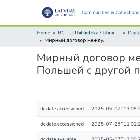
Communities & Collections
Home
B1 – LU bibliotēka / Library of the UL
Мирный договор между Россией и Украиной с одной стороны и Польшей с другой подписанный в г. Риге 18 марта 1921 года
Мирный договор ме
Польшей с другой п
dc.date.accessioned
2025-05-07T13:09:
dc.date.accessioned
2025-07-23T11:02:
dc.date.available
2025-05-07T13:09: