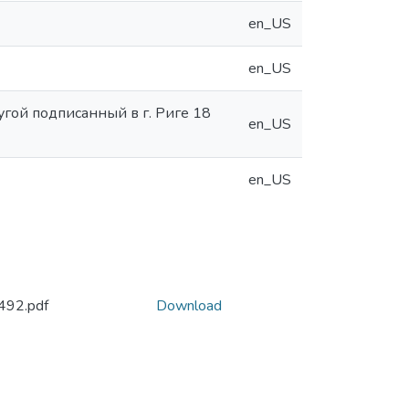
en_US
en_US
гой подписанный в г. Риге 18
en_US
en_US
492.pdf
Download