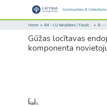
Communities & Collections
Home
B4 – LU fakultātes / Faculties of the UL
Gūžas locītavas endo
komponenta novieto
Loading...
Files