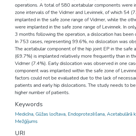
operations. A total of 580 acetabular components were i
zone intervals of the Vidmer and Levinnek, of which 54 (
implanted in the safe zone range of Vidmer, while the ot
were implanted in the safe zone range of Levinnek. In only
3 months following the operation, a dislocation has been 
In 753 cases, representing 99.6%, no dislocation was obs
The acetabular component of the hip joint EP in the safe 
(69.7%) is implanted relatively more frequently than in th
Vidmer (7.4%). Early dislocation was observed in one ca
component was implanted within the safe zone of Levinnek
factors could not be evaluated due to the lack of necess
patients and early hip dislocations. The study needs to be
higher number of patients.
Keywords
Medicīna
,
Gūžas locītava
,
Endoprotezēšana
,
Acetabulārā 
Mežģījums
URI