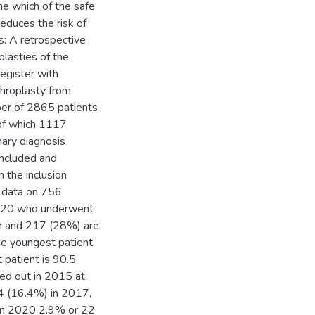
ne which of the safe
educes the risk of
ds: A retrospective
plasties of the
egister with
throplasty from
er of 2865 patients
 of which 1117
imary diagnosis
included and
 the inclusion
d data on 756
2020 who underwent
en and 217 (28%) are
he youngest patient
 patient is 90.5
ied out in 2015 at
4 (16.4%) in 2017,
In 2020 2.9% or 22