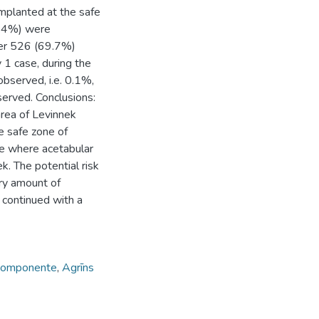
mplanted at the safe
7.4%) were
her 526 (69.7%)
 1 case, during the
observed, i.e. 0.1%,
erved. Conclusions:
area of Levinnek
e safe zone of
se where acetabular
. The potential risk
ary amount of
 continued with a
komponente
,
Agrīns