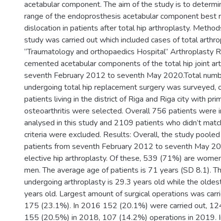
acetabular component. The aim of the study is to determi
range of the endoprosthesis acetabular component best r
dislocation in patients after total hip arthroplasty. Metho
study was carried out which included cases of total arthro
“Traumatology and orthopaedics Hospital” Arthroplasty R
cemented acetabular components of the total hip joint ar
seventh February 2012 to seventh May 2020.Total numb
undergoing total hip replacement surgery was surveyed,
patients living in the district of Riga and Riga city with pr
osteoarthritis were selected. Overall 756 patients were 
analysed in this study and 2109 patients who didn’t match
criteria were excluded. Results: Overall, the study poole
patients from seventh February 2012 to seventh May 
elective hip arthroplasty. Of these, 539 (71%) are wom
men. The average age of patients is 71 years (SD 8.1). T
undergoing arthroplasty is 29.3 years old while the oldest
years old. Largest amount of surgical operations was carr
175 (23.1%). In 2016 152 (20.1%) were carried out, 12
155 (20.5%) in 2018, 107 (14.2%) operations in 2019. 