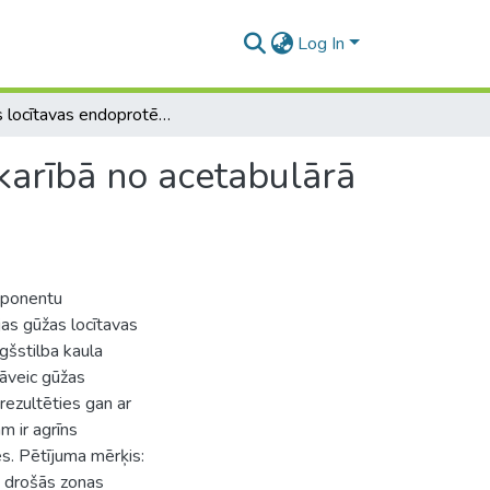
Log In
Gūžas locītavas endoprotēzes agrīnie mežģījumi atkarībā no acetabulārā komponenta novietojuma
karībā no acetabulārā
mponentu
jas gūžas locītavas
ugšstilba kaula
jāveic gūžas
ezultēties gan ar
m ir agrīns
. Pētījuma mērķis:
 drošās zonas