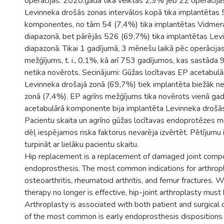
operācijas. 2020.gadā tika veiktas 2,9% jeb 22 operācija
Levinneka drošās zonas intervālos kopā tika implantētas
komponentes, no tām 54 (7,4%) tika implantētas Vidmer
diapazonā, bet pārējās 526 (69,7%) tika implantētas Lev
diapazonā. Tikai 1 gadījumā, 3 mēnešu laikā pēc operācijas
mežģījums, t. i., 0,1%, kā arī 753 gadījumos, kas sastād
netika novērots. Secinājumi: Gūžas locītavas EP acetabu
Levinneka drošajā zonā (69,7%) tiek implantēta biežāk n
zonā (7,4%). EP agrīns mežģījums tika novērots vienā gad
acetabulārā komponente bija implantēta Levinneka drošā
Pacientu skaita un agrīno gūžas locītavas endoprotēzes 
dēļ iespējamos riska faktorus nevarēja izvērtēt. Pētījumu
turpināt ar lielāku pacientu skaitu.
Hip replacement is a replacement of damaged joint compon
endoprosthesis. The most common indications for arthropl
osteoarthritis, rheumatoid arthritis, and femur fractures.
therapy no longer is effective, hip-joint arthroplasty mus
Arthroplasty is associated with both patient and surgical
of the most common is early endoprosthesis dispositions