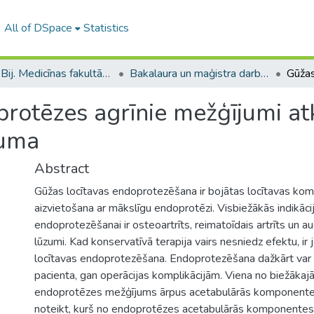
All of DSpace
Statistics
B --- Bij. Medicīnas fakultātes studentu noslēguma darbi / Faculty of Medicine - Graduate works
Bakalaura un maģistra darbi (MF) / Bachelor's and Master's theses
protēzes agrīnie mežģījumi at
juma
Abstract
Gūžas locītavas endoprotezēšana ir bojātas locītavas ko
aizvietošana ar mākslīgu endoprotēzi. Visbiežākās indikāci
endoprotezēšanai ir osteoartrīts, reimatoīdais artrīts un a
lūzumi. Kad konservatīvā terapija vairs nesniedz efektu, ir 
locītavas endoprotezēšana. Endoprotezēšana dažkārt var r
pacienta, gan operācijas komplikācijām. Viena no biežākajā
endoprotēzes mežģījums ārpus acetabulārās komponentes
noteikt, kurš no endoprotēzes acetabulārās komponentes