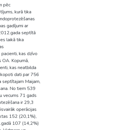
m pēc
ījums, kurā tika
’ endoprotezēšanas
as gadījumi ar
2012.gada septītā
s laikā tika
as
pacienti, kas dzīvo
īts OA. Kopumā,
enti, kas neatbilda
pkopoti dati par 756
a septītajam Maijam,
ēšana. No tiem 539
entu vecums 71 gads
otezēšana ir 29,3
isvairāk operācijas
iktas 152 (20,1%),
.gadā 107 (14,2%)