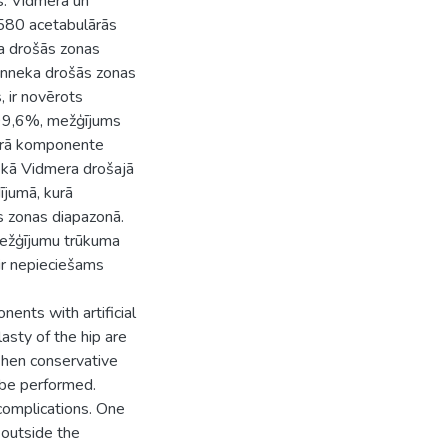
s. Vidmera un
 580 acetabulārās
a drošās zonas
inneka drošās zonas
, ir novērots
a 99,6%, mežģījums
lārā komponente
ekā Vidmera drošajā
ījumā, kurā
s zonas diapazonā.
mežģījumu trūkuma
 ir nepieciešams
ents with artificial
asty of the hip are
 When conservative
t be performed.
 complications. One
 outside the