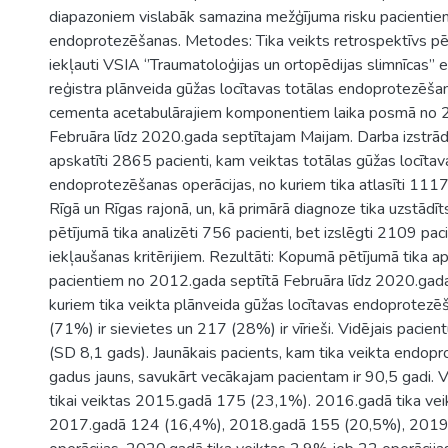
1
diapazoniem vislabāk samazina mežģījuma risku pacientie
endoprotezēšanas. Metodes: Tika veikts retrospektīvs pēt
iekļauti VSIA ‘’Traumatoloģijas un ortopēdijas slimnīcas’
reģistra plānveida gūžas locītavas totālas endoprotezēšan
cementa acetabulārajiem komponentiem laika posmā no 
Februāra līdz 2020.gada septītajam Maijam. Darba izstrāde
apskatīti 2865 pacienti, kam veiktas totālas gūžas locītav
endoprotezēšanas operācijas, no kuriem tika atlasīti 1117 
Rīgā un Rīgas rajonā, un, kā primārā diagnoze tika uzstād
pētījumā tika analizēti 756 pacienti, bet izslēgti 2109 paci
iekļaušanas kritērijiem. Rezultāti: Kopumā pētījumā tika a
pacientiem no 2012.gada septītā Februāra līdz 2020.gad
kuriem tika veikta plānveida gūžas locītavas endoprotez
(71%) ir sievietes un 217 (28%) ir vīrieši. Vidējais paci
(SD 8,1 gads). Jaunākais pacients, kam tika veikta endopr
gadus jauns, savukārt vecākajam pacientam ir 90,5 gadi. V
tikai veiktas 2015.gadā 175 (23,1%). 2016.gadā tika ve
2017.gadā 124 (16,4%), 2018.gadā 155 (20,5%), 2019