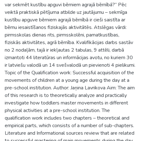
var sekmēt kustību apguvi bērniem agrajā bērnībā?” Pēc
veiktā praktiskā pētījuma atbilde uz jautājumu – sekmīga
kustību apguve bērniem agrajā bērnībā ir cieši saistīta ar
bērnu iesaistīšanos fiziskajās aktivitātēs. Atslēgas vārdi:
pirmsskolas dienas rits, pirmsskolēni, pamatkustības,
fiziskās aktivitātes, agrā bērnība. Kvalifikācijas darbs sastāv
no 2 nodaļām, tajā ir iekļautas 2 tabulas, 9 attēli, darbā
izmantoti 44 literatūras un informācijas avotu, no kuriem 30
ir latviešu valodā un 14 svešvalodā un pievienoti 4 pielikumi.
Topic of the Qualification work: Successful acquisition of the
movements of children at a young age during the day at a
pre-school institution. Author: Jaņina Lavrikova Aim: The aim
of this research is to theoretically analyze and practically
investigate how toddlers master movements in different
physical activities at a pre-school institution. The
qualification work includes two chapters – theoretical and
empirical parts, which consists of a number of sub-chapters.
Literature and Informational sources review that are related
to successful mastering of main movements during the day