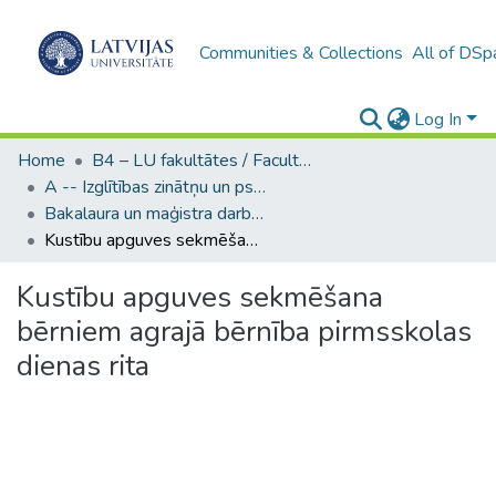
Communities & Collections
All of DSp
Log In
Home
B4 – LU fakultātes / Faculties of the UL
A -- Izglītības zinātņu un psiholoģijas fakultāte / Faculty of Education Sciences and Psychology
Bakalaura un maģistra darbi (PPMF) / Bachelor's and Master's theses
Kustību apguves sekmēšana bērniem agrajā bērnība pirmsskolas dienas rita
Kustību apguves sekmēšana
bērniem agrajā bērnība pirmsskolas
dienas rita