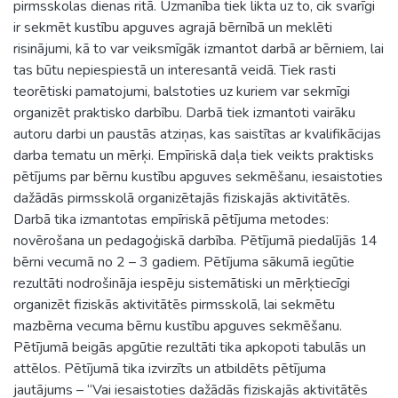
pirmsskolas dienas ritā. Uzmanība tiek likta uz to, cik svarīgi
ir sekmēt kustību apguves agrajā bērnībā un meklēti
risinājumi, kā to var veiksmīgāk izmantot darbā ar bērniem, lai
tas būtu nepiespiestā un interesantā veidā. Tiek rasti
teorētiski pamatojumi, balstoties uz kuriem var sekmīgi
organizēt praktisko darbību. Darbā tiek izmantoti vairāku
autoru darbi un paustās atziņas, kas saistītas ar kvalifikācijas
darba tematu un mērķi. Empīriskā daļa tiek veikts praktisks
pētījums par bērnu kustību apguves sekmēšanu, iesaistoties
dažādās pirmsskolā organizētajās fiziskajās aktivitātēs.
Darbā tika izmantotas empīriskā pētījuma metodes:
novērošana un pedagoģiskā darbība. Pētījumā piedalījās 14
bērni vecumā no 2 – 3 gadiem. Pētījuma sākumā iegūtie
rezultāti nodrošināja iespēju sistemātiski un mērķtiecīgi
organizēt fiziskās aktivitātēs pirmsskolā, lai sekmētu
mazbērna vecuma bērnu kustību apguves sekmēšanu.
Pētījumā beigās apgūtie rezultāti tika apkopoti tabulās un
attēlos. Pētījumā tika izvirzīts un atbildēts pētījuma
jautājums – “Vai iesaistoties dažādās fiziskajās aktivitātēs