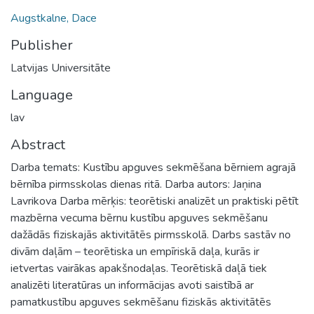
Augstkalne, Dace
Publisher
Latvijas Universitāte
Language
lav
Abstract
Darba temats: Kustību apguves sekmēšana bērniem agrajā
bērnība pirmsskolas dienas ritā. Darba autors: Jaņina
Lavrikova Darba mērķis: teorētiski analizēt un praktiski pētīt
mazbērna vecuma bērnu kustību apguves sekmēšanu
dažādās fiziskajās aktivitātēs pirmsskolā. Darbs sastāv no
divām daļām – teorētiska un empīriskā daļa, kurās ir
ietvertas vairākas apakšnodaļas. Teorētiskā daļā tiek
analizēti literatūras un informācijas avoti saistībā ar
pamatkustību apguves sekmēšanu fiziskās aktivitātēs