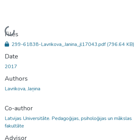
Loading...
Files
299-61838-Lavrikova_Janina_jl17043.pdf
(796.64 KB)
Date
2017
Authors
Lavrikova, Jaņina
Co-author
Latvijas Universitāte. Pedagoģijas, psiholoģijas un mākslas
fakultāte
Advisor