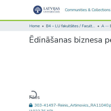
Communities & Collections
Home
B4 – LU fakultātes / Faculties of the UL
Ēdināšanas biznesa pe
Loading...
Files
303-41497-Reinis_Artimovics_RA11040.p