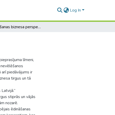
Log In
Ēdināšanas biznesa perspektīvas Latvijā
pieprasījuma līmeni,
r nevēlēšanos
 arī piedāvājums ir
iznesa tirgus un tā
Latvijā.”
rgus stiprās un vājās
ām nozarē.
pējais ēdināšanas