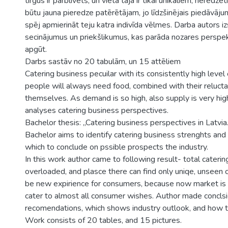
tirgus ir pārblīvēts, un vieta tajā ir tikai unikāliem, nered
būtu jauna pieredze patērētājam, jo līdzšinējais piedāvājums
spēj apmierināt teju katra indivīda vēlmes. Darba autors iz
secinājumus un priekšlikumus, kas parāda nozares perspek
apgūt.
Darbs sastāv no 20 tabulām, un 15 attēliem
Catering business pecuilar with its consistently high leve
people will always need food, combined with their reluct
themselves. As demand is so high, also supply is very hig
analyses catering business perspectives.
Bachelor thesis: „Catering business perspectives in Latvia.
Bachelor aims to identify catering business strenghts a
which to conclude on pssible prospects the industry.
In this work author came to following result- total cateri
overloaded, and plasce there can find only uniqe, unseen 
be new expirience for consumers, because now market is so
cater to almost all consumer wishes. Author made concls
recomendations, which shows industry outlook, and how t
Work consists of 20 tables, and 15 pictures.