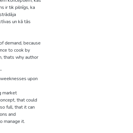
zētiem konceptiem, kas
 ir tik pilnīgs, ka
strādāja
tīvas un kā tās
l of demand, because
ance to cook by
h, thats why author
”
nd weeknesses upon
ng market
concept, that could
 full, that it can
ions and
o manage it.