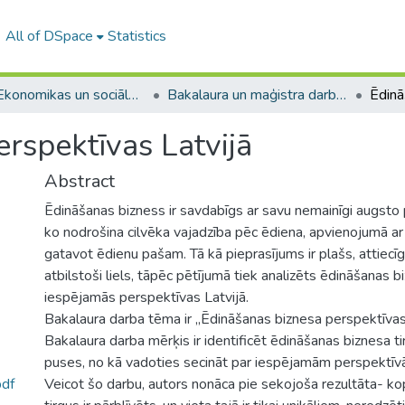
All of DSpace
Statistics
A -- Ekonomikas un sociālo zinātņu fakultāte / Faculty of Economics and Social Sciences
Bakalaura un maģistra darbi (ESZF) / Bachelor's and Master's theses
rspektīvas Latvijā
Abstract
Ēdināšanas bizness ir savdabīgs ar savu nemainīgi augsto 
ko nodrošina cilvēka vajadzība pēc ēdiena, apvienojumā a
gatavot ēdienu pašam. Tā kā pieprasījums ir plašs, attiecīgi
atbilstoši liels, tāpēc pētījumā tiek analizēts ēdināšanas b
iespējamās perspektīvas Latvijā.
Bakalaura darba tēma ir „Ēdināšanas biznesa perspektīvas 
Bakalaura darba mērķis ir identificēt ēdināšanas biznesa ti
puses, no kā vadoties secināt par iespējamām perspektīv
df
Veicot šo darbu, autors nonāca pie sekojoša rezultāta- ko