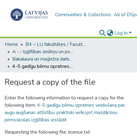
Communities & Collections
All of DSp
Log In
Home
B4 – LU fakultātes / Faculties of the UL
A -- Izglītības zinātņu un psiholoģijas fakultāte / Faculty of Education Sciences and Psychology
Bakalaura un maģistra darbi (PPMF) / Bachelor's and Master's theses
4-5 gadīgu bērnu izpratnes veidošana par augu augšanas attīstību, praktiski ierīkojot mazdārziņu pirmsskolas izglītības iestādē
Request a copy of the file
Enter the following information to request a copy for the
following item:
4-5 gadīgu bērnu izpratnes veidošana par
augu augšanas attīstību, praktiski ierīkojot mazdārziņu
pirmsskolas izglītības iestādē
Requesting the following file: license.txt