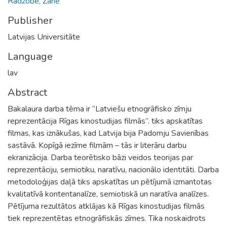
Radzobe, Zane
Publisher
Latvijas Universitāte
Language
lav
Abstract
Bakalaura darba tēma ir “Latviešu etnogrāfisko zīmju
reprezentācija Rīgas kinostudijas filmās”. tiks apskatītas
filmas, kas iznākušas, kad Latvija bija Padomju Savienības
sastāvā. Kopīgā iezīme filmām – tās ir literāru darbu
ekranizācija. Darba teorētisko bāzi veidos teorijas par
reprezentāciju, semiotiku, naratīvu, nacionālo identitāti. Darba
metodoloģijas daļā tiks apskatītas un pētījumā izmantotas
kvalitatīvā kontentanalīze, semiotiskā un naratīva analīzes.
Pētījuma rezultātos atklājas kā Rīgas kinostudijas filmās
tiek reprezentētas etnogrāfiskās zīmes. Tika noskaidrots