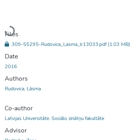
Loading...
Files
309-55295-Rudovica_Lasma_lr13033.pdf
(1.03 MB)
Date
2016
Authors
Rudovica, Lāsma
Co-author
Latvijas Universitāte. Sociālo zinātņu fakultāte
Advisor