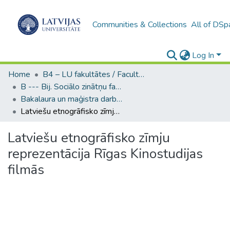
Communities & Collections
All of DSp
Log In
Home
B4 – LU fakultātes / Faculties of the UL
B --- Bij. Sociālo zinātņu fakultātes noslēguma darbi / Faculty of Social Sciences - Graduate works
Bakalaura un maģistra darbi (SZF) / Bachelor's and Master's theses
Latviešu etnogrāfisko zīmju reprezentācija Rīgas Kinostudijas filmās
Latviešu etnogrāfisko zīmju
reprezentācija Rīgas Kinostudijas
filmās