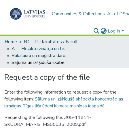
Communities & Collections
All of DSp
Log In
Home
B4 – LU fakultātes / Faculties of the UL
A -- Eksakto zinātņu un tehnoloģiju fakultāte / Faculty of Science and Technology
Bakalaura un maģistra darbi (EZTF) / Bachelor's and Master's theses
Sāļuma un izšķīdušā skābekļa koncentrācijas izmaiņas Rīgas līča ūdenī klimata mainības iespaidā
Request a copy of the file
Enter the following information to request a copy for the
following item:
Sāļuma un izšķīdušā skābekļa koncentrācijas
izmaiņas Rīgas līča ūdenī klimata mainības iespaidā
Requesting the following file: 305-11814-
SKUDRA_MARIS_MS05035_2009.pdf