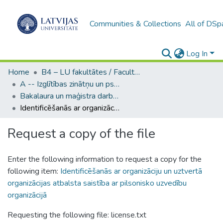
Communities & Collections
All of DSp
Log In
Home
B4 – LU fakultātes / Faculties of the UL
A -- Izglītības zinātņu un psiholoģijas fakultāte / Faculty of Education Sciences and Psychology
Bakalaura un maģistra darbi (PPMF) / Bachelor's and Master's theses
Identificēšanās ar organizāciju un uztvertā organizācijas atbalsta saistība ar pilsonisko uzvedību organizācijā
Request a copy of the file
Enter the following information to request a copy for the
following item:
Identificēšanās ar organizāciju un uztvertā
organizācijas atbalsta saistība ar pilsonisko uzvedību
organizācijā
Requesting the following file: license.txt