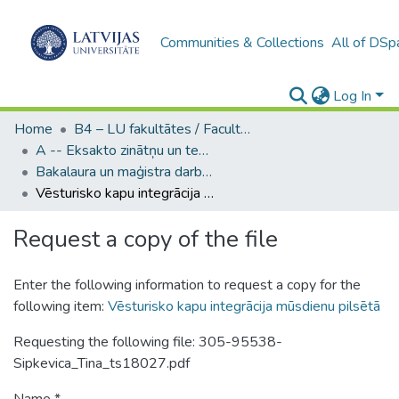
Communities & Collections
All of DSp
Log In
Home
B4 – LU fakultātes / Faculties of the UL
A -- Eksakto zinātņu un tehnoloģiju fakultāte / Faculty of Science and Technology
Bakalaura un maģistra darbi (EZTF) / Bachelor's and Master's theses
Vēsturisko kapu integrācija mūsdienu pilsētā
Request a copy of the file
Enter the following information to request a copy for the
following item:
Vēsturisko kapu integrācija mūsdienu pilsētā
Requesting the following file: 305-95538-
Sipkevica_Tina_ts18027.pdf