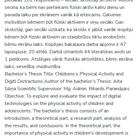
secina, ka bērni nav pietiekami fiziski aktīvi katru dienu un
pavada laiku pie ekrāniem vairāk kā ieteicams. Galvenie
motivātori bērniem būt fiziski aktīviem ir viņu vecāki. Gan
skolotāji, gan vecāki uzskata, ka skolās ir jabūt vairāk iespēju
bēriem būt fiziski aktīviem un starpbrīžos tiktu ierobežots
bērnu ekrānu laiks. Kopējais bakalaura darba apjoms ir 47
lapaspuse, 20 attēli. Darbā izmantoti 44 literatūras avoti un
1 pielikums. Atslēgas vārdi: fiziskās aktivitātes, bērni, ekrāna
laiks, veselība, mazkustība
Bachelor’s Thesis Title: Childrens’s Physical Activity and
Digitl Distractions Author of the bachelor’s Thesis: Alta
Siliņa Scientific Supervisior: Mg. Admin. Rihards Parandjuks
Obective: To explore and evaluate the impact of digital
technologies on the physical activity of children and
adolescents. The bachelor’s thesis consists of an
introduction, a theoretical part, a research part, analysis of
the results, and conclusions. In the theoretical part, the
importance of physical activity in children's development is