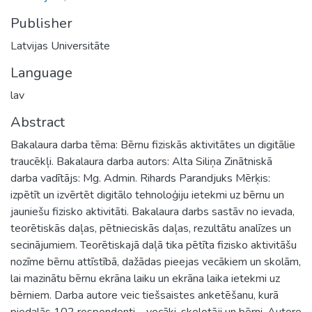
Publisher
Latvijas Universitāte
Language
lav
Abstract
Bakalaura darba tēma: Bērnu fiziskās aktivitātes un digitālie
traucēkļi. Bakalaura darba autors: Alta Siliņa Zinātniskā
darba vadītājs: Mg. Admin. Rihards Parandjuks Mērķis:
izpētīt un izvērtēt digitālo tehnoloģiju ietekmi uz bērnu un
jauniešu fizisko aktivitāti. Bakalaura darbs sastāv no ievada,
teorētiskās daļas, pētnieciskās daļas, rezultātu analīzes un
secinājumiem. Teorētiskajā daļā tika pētīta fizisko aktivitāšu
nozīme bērnu attīstībā, dažādas pieejas vecākiem un skolām,
lai mazinātu bērnu ekrāna laiku un ekrāna laika ietekmi uz
bērniem. Darba autore veic tiešsaistes anketēšanu, kurā
piedalās 102 respondenti – vecāki, skolotāji un bērni. Autore