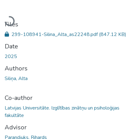
Loading...
Files
299-108941-Silina_Alta_as22248.pdf
(847.12 KB)
Date
2025
Authors
Siliņa, Alta
Co-author
Latvijas Universitāte. Izglītības zinātņu un psiholoģijas
fakultāte
Advisor
Parandjuks, Rihards