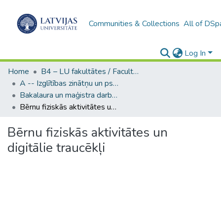
Communities & Collections
All of DSp
Log In
Home
B4 – LU fakultātes / Faculties of the UL
A -- Izglītības zinātņu un psiholoģijas fakultāte / Faculty of Education Sciences and Psychology
Bakalaura un maģistra darbi (PPMF) / Bachelor's and Master's theses
Bērnu fiziskās aktivitātes un digitālie traucēkļi
Bērnu fiziskās aktivitātes un
digitālie traucēkļi