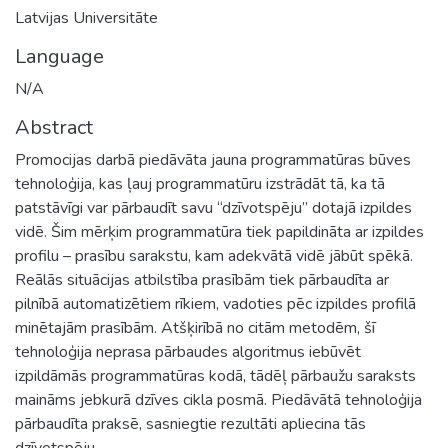
Latvijas Universitāte
Language
N/A
Abstract
Promocijas darbā piedāvāta jauna programmatūras būves
tehnoloģija, kas ļauj programmatūru izstrādāt tā, ka tā
patstāvīgi var pārbaudīt savu “dzīvotspēju” dotajā izpildes
vidē. Šim mērķim programmatūra tiek papildināta ar izpildes
profilu – prasību sarakstu, kam adekvātā vidē jābūt spēkā.
Reālās situācijas atbilstība prasībām tiek pārbaudīta ar
pilnībā automatizētiem rīkiem, vadoties pēc izpildes profilā
minētajām prasībām. Atšķirībā no citām metodēm, šī
tehnoloģija neprasa pārbaudes algoritmus iebūvēt
izpildāmās programmatūras kodā, tādēļ pārbaužu saraksts
maināms jebkurā dzīves cikla posmā. Piedāvātā tehnoloģija
pārbaudīta praksē, sasniegtie rezultāti apliecina tās
dzīvotspēju.