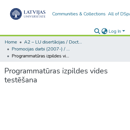
Communities & Collections
All of DSp
Log In
Home
A2 – LU disertācijas / Doctoral theses UL
Promocijas darbi (2007-) / Theses PhD
Programmatūras izpildes vides testēšana
Programmatūras izpildes vides
testēšana