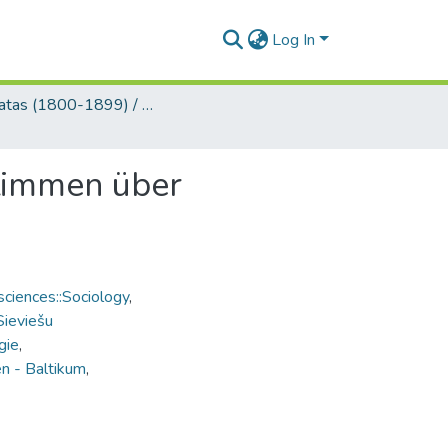
Log In
Grāmatas (1800-1899) / Books
Stimmen über
ciences::Sociology
,
Sieviešu
gie
,
n - Baltikum
,