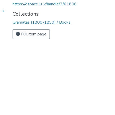
https://dspace.lu.lv/handle/7/61806
3_s
Collections
Grāmatas (1800-1899) / Books
Full item page