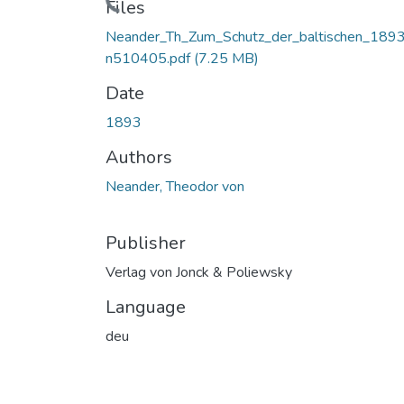
Loading...
Files
Neander_Th_Zum_Schutz_der_baltischen_189
n510405.pdf
(7.25 MB)
Date
1893
Authors
Neander, Theodor von
Publisher
Verlag von Jonck & Poliewsky
Language
deu