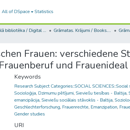
All of DSpace
Statistics
Digitālā bibliotēka / Digital library
Grāmatas. Krājumi / Books. Collection of articles
schen Frauen: verschiedene 
Frauenberuf und Frauenideal
Keywords
Research Subject Categories::SOCIAL SCIENCES::Social s
Socioloģija
,
Dzimumu pētījumi
,
Sieviešu tiesības - Baltija
,
emancipācija
,
Sieviešu sociālais stāvoklis - Baltija
,
Soziolo
Geschlechterforschung
,
Frauenrechte
,
Emanzipation
,
Fraue
Gender studies
URI