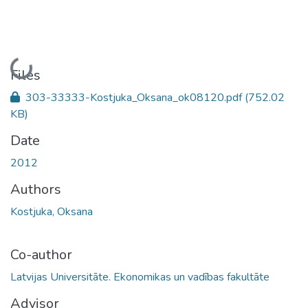
Loading...
Files
303-33333-Kostjuka_Oksana_ok08120.pdf
(752.02
KB)
Date
2012
Authors
Kostjuka, Oksana
Co-author
Latvijas Universitāte. Ekonomikas un vadības fakultāte
Advisor