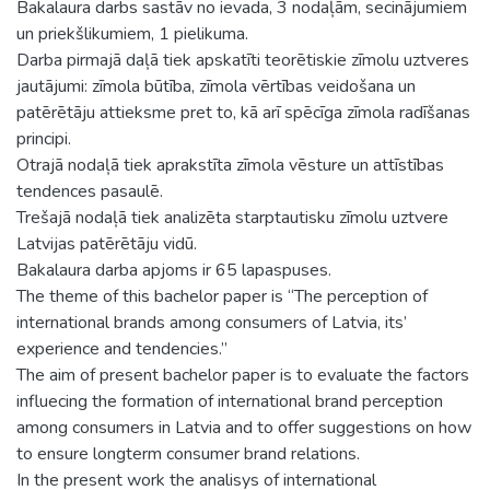
Bakalaura darbs sastāv no ievada, 3 nodaļām, secinājumiem
un priekšlikumiem, 1 pielikuma.
Darba pirmajā daļā tiek apskatīti teorētiskie zīmolu uztveres
jautājumi: zīmola būtība, zīmola vērtības veidošana un
patērētāju attieksme pret to, kā arī spēcīga zīmola radīšanas
principi.
Otrajā nodaļā tiek aprakstīta zīmola vēsture un attīstības
tendences pasaulē.
Trešajā nodaļā tiek analizēta starptautisku zīmolu uztvere
Latvijas patērētāju vidū.
Bakalaura darba apjoms ir 65 lapaspuses.
The theme of this bachelor paper is “The perception of
international brands among consumers of Latvia, its’
experience and tendencies.”
The aim of present bachelor paper is to evaluate the factors
influecing the formation of international brand perception
among consumers in Latvia and to offer suggestions on how
to ensure longterm consumer brand relations.
In the present work the analisys of international