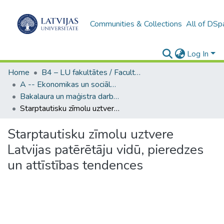
Communities & Collections
All of DSp
Log In
Home
B4 – LU fakultātes / Faculties of the UL
A -- Ekonomikas un sociālo zinātņu fakultāte / Faculty of Economics and Social Sciences
Bakalaura un maģistra darbi (ESZF) / Bachelor's and Master's theses
Starptautisku zīmolu uztvere Latvijas patērētāju vidū, pieredzes un attīstības tendences
Starptautisku zīmolu uztvere
Latvijas patērētāju vidū, pieredzes
un attīstības tendences