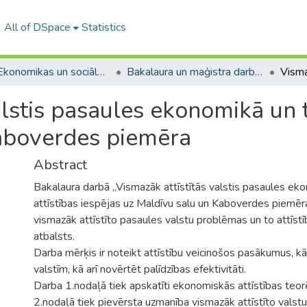
All of DSpace
Statistics
A -- Ekonomikas un sociālo zinātņu fakultāte / Faculty of Economics and Social Sciences
Bakalaura un maģistra darbi (ESZF) / Bachelor's and Master's theses
lstis pasaules ekonomikā un t
aboverdes piemēra
Abstract
Bakalaura darbā „Vismazāk attīstītās valstis pasaules ek
attīstības iespējas uz Maldīvu salu un Kaboverdes piemēra
vismazāk attīstīto pasaules valstu problēmas un to attīstī
atbalsts.
Darba mērķis ir noteikt attīstību veicinošos pasākumus, k
valstīm, kā arī novērtēt palīdzības efektivitāti.
Darba 1.nodaļā tiek apskatīti ekonomiskās attīstības teorē
2.nodaļā tiek pievērsta uzmanība vismazāk attīstīto valstu k