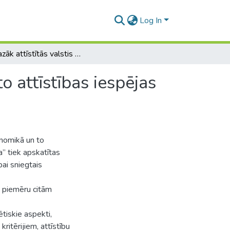
Log In
Vismazāk attīstītās valstis pasaules ekonomikā un to attīstības iespējas uz Maldīvu salu un Kaboverdes piemēra
o attīstības iespējas
onomikā un to
” tiek apskatītas
bai sniegtais
ā piemēru citām
tiskie aspekti,
ritērijiem, attīstību