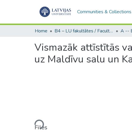
Communities & Collections
Home
B4 – LU fakultātes / Faculties of the UL
Vismazāk attīstītās va
uz Maldīvu salu un K
Loading...
Files