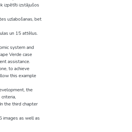
 izpētīti izstājušos
ātes uzlabošanas, bet
ulas un 15 attēlus.
nomic system and
Cape Verde case
ent assistance.
one, to achieve
ollow this example
development, the
riteria,
 the third chapter
15 images as well as