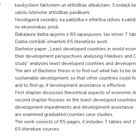
f
kavējošiem faktoriem un attīstības atbalstam. 3.nodaļā tiek
valstu īstenotie attīstības pasākumi.
Noslēgumā secināts, ka palīdzība ir efektīva dzīves kvalit
ne ekonomikas jomā.
Bakalaura darba apjoms ir 85 lapaspuses, tas ietver 7 tab
Darba izstrādē izmantoti 65 literatūras avoti.
Bachelor paper „Least developed countries in world eco
their development perspectives analysing Maldives and 
study” analyses least developed countries and developm
The aim of Bachelor thesis is to find out what has to be d
sustainable development, so that other countries could f
and to find up, if development assistance is effective.
First chapter discusses theoretical aspects of economic 
second chapter focuses on the least-developed countries c
development impediments and development assistance. In
are examined graduated counties case studies.
The work consists of 85 pages, it includes 7 tables and 
65 literature sources.