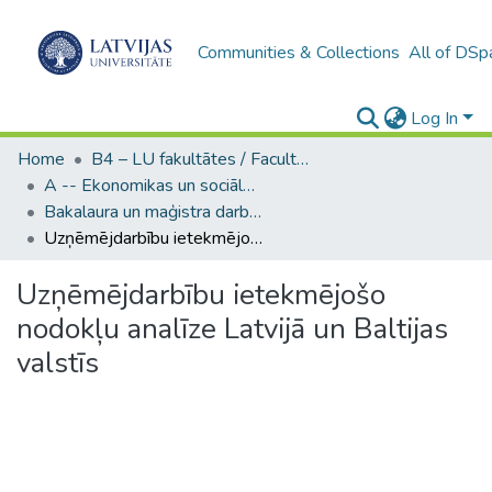
Communities & Collections
All of DSp
Log In
Home
B4 – LU fakultātes / Faculties of the UL
A -- Ekonomikas un sociālo zinātņu fakultāte / Faculty of Economics and Social Sciences
Bakalaura un maģistra darbi (ESZF) / Bachelor's and Master's theses
Uzņēmējdarbību ietekmējošo nodokļu analīze Latvijā un Baltijas valstīs
Uzņēmējdarbību ietekmējošo
nodokļu analīze Latvijā un Baltijas
valstīs