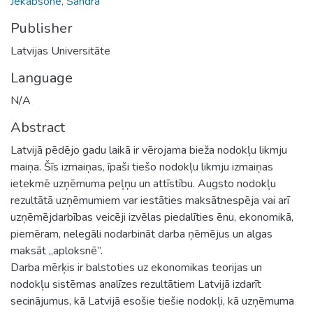
Jēkabsone, Sandra
Publisher
Latvijas Universitāte
Language
N/A
Abstract
Latvijā pēdējo gadu laikā ir vērojama bieža nodokļu likmju
maiņa. Šīs izmaiņas, īpaši tiešo nodokļu likmju izmaiņas
ietekmē uzņēmuma peļņu un attīstību. Augsto nodokļu
rezultātā uzņēmumiem var iestāties maksātnespēja vai arī
uzņēmējdarbības veicēji izvēlas piedalīties ēnu, ekonomikā,
piemēram, nelegāli nodarbināt darba ņēmējus un algas
maksāt „aploksnē”.
Darba mērķis ir balstoties uz ekonomikas teorijas un
nodokļu sistēmas analīzes rezultātiem Latvijā izdarīt
secinājumus, kā Latvijā esošie tiešie nodokļi, kā uzņēmuma