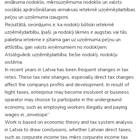
ienākuma nodoklis, mikrouzņēmuma nodoklis un valsts
sociālās apdrošināšanas iemaksas ietekmē uzņēmējdarbības
peļņu un uzņēmuma izaugsmi.
Rezultātā, secinājums ir, ka nodokļi būtiski ietekmē
uzņēmējdarbību, īpaši, ja nodokļi likmes ir augstas vai tās
palielina ietekme ir jūtama gan uz uzņēmuma peļņu un
attīstību, gan valsts ieņēmumiem no nodokļiem.
Atslēgvārdi: uzņēmējdarbība, tiešie nodokļi, nodokļu
sistēma.
In recent years in Latvia has been frequent shanges in tax
retes. These tax rate shanges, especially direct tax changes
affect the companys profits and development. In result of
hight taxes, enterprise may become insolvent or business
oparator may choose to participate in the undergraund
economy, such as employing workers illegally and paying
wages in „envelope”
Work is based on economic theory and tax system analysis
in Latvia to draw conclusions, whether Latvian direct taxes,
such as corpurate income tax, mikro corpurate income tax