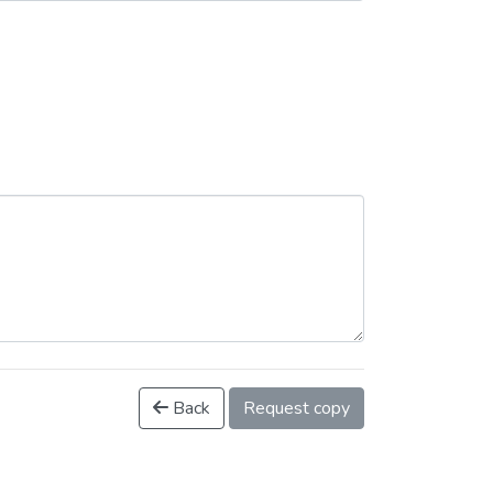
Back
Request copy