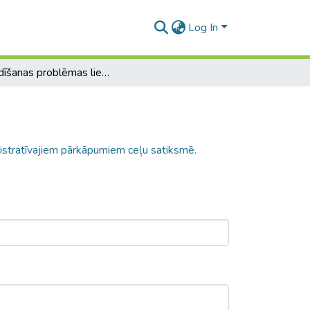
Log In
Pierādīšanas problēmas lietās par administratīvajiem pārkāpumiem ceļu satiksmē.
istratīvajiem pārkāpumiem ceļu satiksmē.