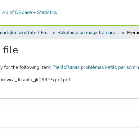
All of DSpace
Statistics
A -- Juridiskā fakultāte / Faculty of Law
Bakalaura un maģistra darbi (JF) / Bachelor's and Master's theses
file
y for the following item:
Pierādīšanas problēmas lietās par admin
orevica_Jolanta_jk09435.pdf.pdf