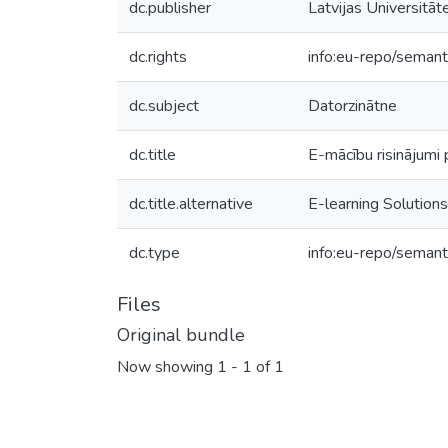
dc.publisher
Latvijas Universitāt
dc.rights
info:eu-repo/seman
dc.subject
Datorzinātne
dc.title
E-mācību risinājumi
dc.title.alternative
E-learning Solutions
dc.type
info:eu-repo/semant
Files
Original bundle
Now showing
1 - 1 of 1