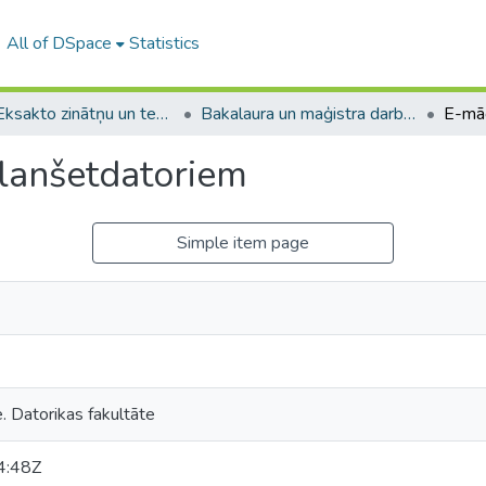
All of DSpace
Statistics
A -- Eksakto zinātņu un tehnoloģiju fakultāte / Faculty of Science and Technology
Bakalaura un maģistra darbi (EZTF) / Bachelor's and Master's theses
planšetdatoriem
Simple item page
e. Datorikas fakultāte
4:48Z