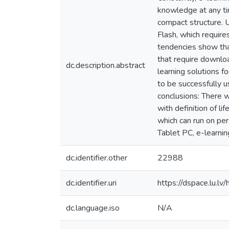
knowledge at any tim
compact structure. 
Flash, which require
tendencies show tha
that require downloa
dc.description.abstract
learning solutions f
to be successfully u
conclusions: There w
with definition of l
which can run on pe
Tablet PC, e-learni
dc.identifier.other
22988
dc.identifier.uri
https://dspace.lu.l
dc.language.iso
N/A