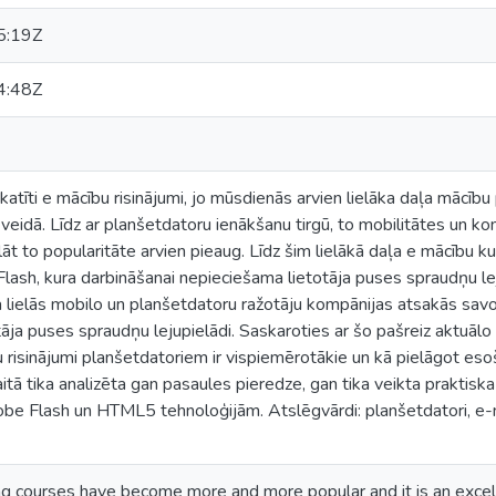
5:19Z
4:48Z
atīti e mācību risinājumi, jo mūsdienās arvien lielāka daļa mācību
veidā. Līdz ar planšetdatoru ienākšanu tirgū, to mobilitātes un kom
āt to popularitāte arvien pieaug. Līdz šim lielākā daļa e mācību kur
lash, kura darbināšanai nepieciešama lietotāja puses spraudņu le
a lielās mobilo un planšetdatoru ražotāju kompānijas atsakās savo
tāja puses spraudņu lejupielādi. Saskaroties ar šo pašreiz aktuālo 
bu risinājumi planšetdatoriem ir vispiemērotākie un kā pielāgot e
itā tika analizēta gan pasaules pieredze, gan tika veikta praktisk
be Flash un HTML5 tehnoloģijām. Atslēgvārdi: planšetdatori, e
ing courses have become more and more popular and it is an excel