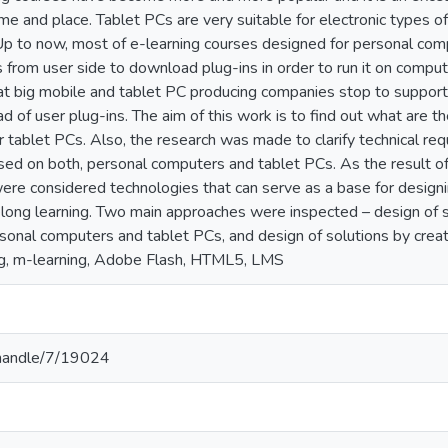
e and place. Tablet PCs are very suitable for electronic types of 
Up to now, most of e-learning courses designed for personal c
s from user side to download plug-ins in order to run it on comput
t big mobile and tablet PC producing companies stop to support 
d of user plug-ins. The aim of this work is to find out what are t
or tablet PCs. Also, the research was made to clarify technical re
sed on both, personal computers and tablet PCs. As the result of
ere considered technologies that can serve as a base for designi
ifelong learning. Two main approaches were inspected – design of
rsonal computers and tablet PCs, and design of solutions by crea
ng, m-learning, Adobe Flash, HTML5, LMS
v/handle/7/19024