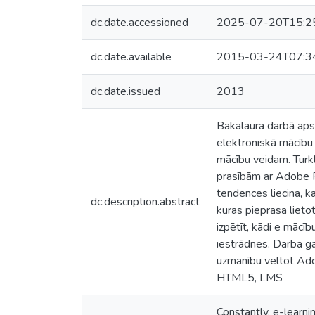
dc.date.accessioned
2025-07-20T15:2
dc.date.available
2015-03-24T07:3
dc.date.issued
2013
Bakalaura darbā apsk
elektroniskā mācību 
mācību veidam. Turkl
prasībām ar Adobe F
tendences liecina, k
dc.description.abstract
kuras pieprasa lieto
izpētīt, kādi e mācī
iestrādnes. Darba ga
uzmanību veltot Ado
HTML5, LMS
Constantly, e-learn