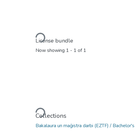
Loading...
License bundle
Now showing
1 - 1 of 1
Loading...
Collections
Bakalaura un maģistra darbi (EZTF) / Bachelor'