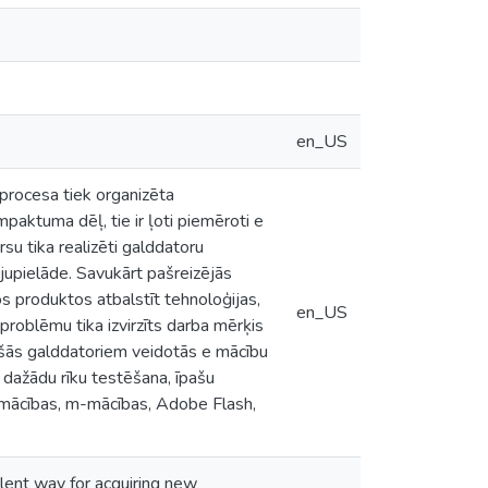
en_US
 procesa tiek organizēta
paktuma dēļ, tie ir ļoti piemēroti e
su tika realizēti galddatoru
jupielāde. Savukārt pašreizējās
s produktos atbalstīt tehnoloģijas,
en_US
problēmu tika izvirzīts darba mērķis
sošās galddatoriem veidotās e mācību
a dažādu rīku testēšana, īpašu
-mācības, m-mācības, Adobe Flash,
lent way for acquiring new