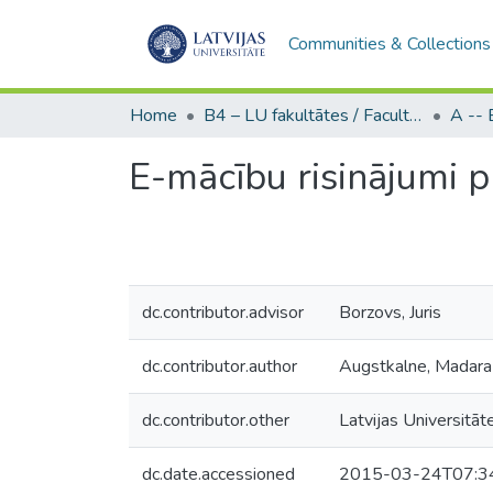
Communities & Collections
Home
B4 – LU fakultātes / Faculties of the UL
E-mācību risinājumi 
dc.contributor.advisor
Borzovs, Juris
dc.contributor.author
Augstkalne, Madara
dc.contributor.other
Latvijas Universitāt
dc.date.accessioned
2015-03-24T07:3