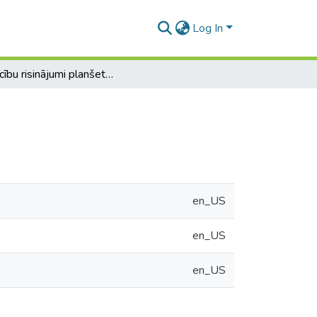
Log In
E-mācību risinājumi planšetdatoriem
en_US
en_US
en_US