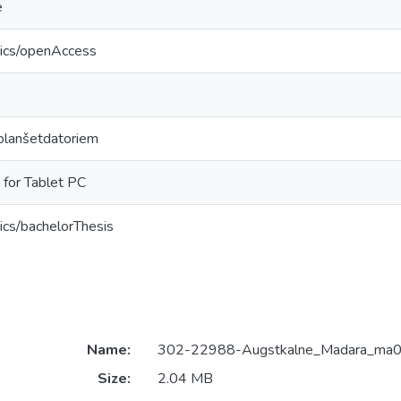
e
tics/openAccess
 planšetdatoriem
 for Tablet PC
ics/bachelorThesis
Name:
302-22988-Augstkalne_Madara_ma0
Size:
2.04 MB