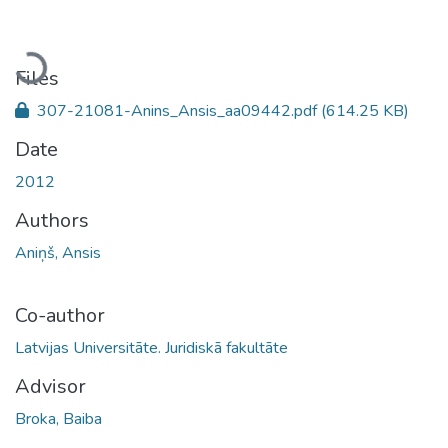
Loading...
Files
307-21081-Anins_Ansis_aa09442.pdf
(614.25 KB)
Date
2012
Authors
Aniņš, Ansis
Co-author
Latvijas Universitāte. Juridiskā fakultāte
Advisor
Broka, Baiba