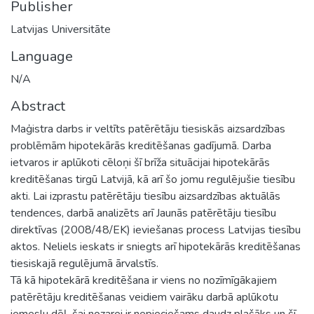
Publisher
Latvijas Universitāte
Language
N/A
Abstract
Maģistra darbs ir veltīts patērētāju tiesiskās aizsardzības
problēmām hipotekārās kreditēšanas gadījumā. Darba
ietvaros ir aplūkoti cēloņi šī brīža situācijai hipotekārās
kreditēšanas tirgū Latvijā, kā arī šo jomu regulējušie tiesību
akti. Lai izprastu patērētāju tiesību aizsardzības aktuālās
tendences, darbā analizēts arī Jaunās patērētāju tiesību
direktīvas (2008/48/EK) ieviešanas process Latvijas tiesību
aktos. Neliels ieskats ir sniegts arī hipotekārās kreditēšanas
tiesiskajā regulējumā ārvalstīs.
Tā kā hipotekārā kreditēšana ir viens no nozīmīgākajiem
patērētāju kreditēšanas veidiem vairāku darbā aplūkotu
iemeslu dēļ, šai nozarei ir nepieciešams daudz plašāks un šī