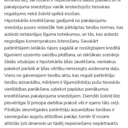
pakalpojuma sniedzējus vairāk ierobežojošs tiesiskais
regulējums nekā šobrīd spēkā esošais.
Hipotekārās kreditēšanas gadījumā no pakalpojumu
sniedzēju puses visbiežāk tiek pārkāptas tiesību normas, kas
aizliedz netaisnīgus līguma noteikumus, un tās, kas aizliedz
negodīgas komercprakses īstenošanu. Savukārt
patērētājiem lielākās rūpes sagādā ar noslēgtajiem kredītā
līgumiem uzņemto saistību pildīšana, un sliktākais scenārijs
šādās situācijas ir hipotekārās ķīlas zaudēšana, vienlaikus
paliekot parādā ar ķīlas vērtību nenosegto aizdevuma daļu.
Viens no galvenajiem tiesību aktu, kas regulē patērētāju
tiesību aizsardzību, mērķiem ir līgumslēdzēju pušu tiesiskās
vienlīdzības panākšana, uzliekot papildus pienākumus
kreditēšanas pakalpojuma sniedzējiem. Diemžēl šobrīd līdz
pilnvērtīgai šī principa darbībai praksē vēl ir ejams tāls ceļš.
Pēdējās desmitgades patērētāju aizsardzības tiesības ir
sasniegušas augstu attīstības pakāpi, tomēr šī nozare
attīstās ļoti dinamiski un tādēļ nepieciešams nepārtraukts