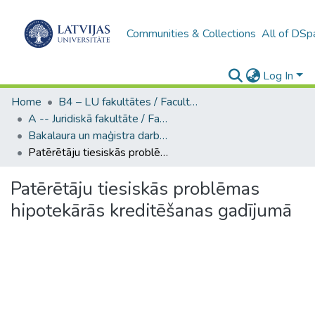
Communities & Collections
All of DSp
Log In
Home
B4 – LU fakultātes / Faculties of the UL
A -- Juridiskā fakultāte / Faculty of Law
Bakalaura un maģistra darbi (JF) / Bachelor's and Master's theses
Patērētāju tiesiskās problēmas hipotekārās kreditēšanas gadījumā
Patērētāju tiesiskās problēmas
hipotekārās kreditēšanas gadījumā