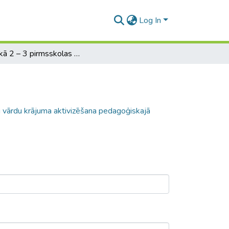
Log In
Jaunākā 2 – 3 pirmsskolas vecuma bērnu vārdu krājuma aktivizēšana pedagoģiskajā procesā
 vārdu krājuma aktivizēšana pedagoģiskajā