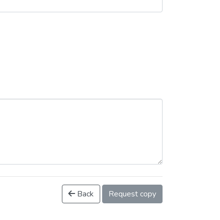
Back
Request copy