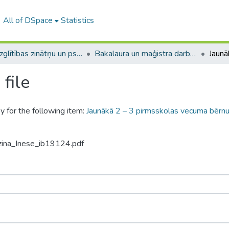
All of DSpace
Statistics
A -- Izglītības zinātņu un psiholoģijas fakultāte / Faculty of Education Sciences and Psychology
Bakalaura un maģistra darbi (PPMF) / Bachelor's and Master's theses
file
y for the following item:
Jaunākā 2 – 3 pirmsskolas vecuma bērnu
zina_Inese_ib19124.pdf