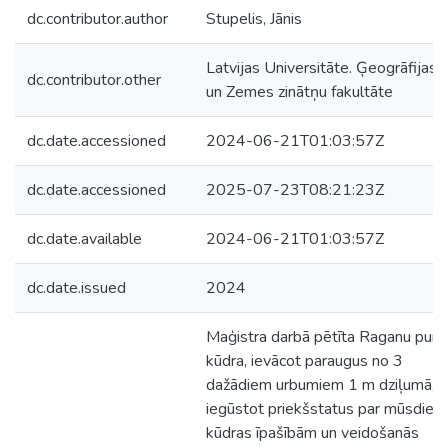
dc.contributor.author
Stupelis, Jānis
Latvijas Universitāte. Ģeogrāfijas
dc.contributor.other
un Zemes zinātņu fakultāte
dc.date.accessioned
2024-06-21T01:03:57Z
dc.date.accessioned
2025-07-23T08:21:23Z
dc.date.available
2024-06-21T01:03:57Z
dc.date.issued
2024
Maģistra darbā pētīta Raganu purv
kūdra, ievācot paraugus no 3
dažādiem urbumiem 1 m dziļumā,
iegūstot priekšstatus par mūsdien
kūdras īpašībām un veidošanās