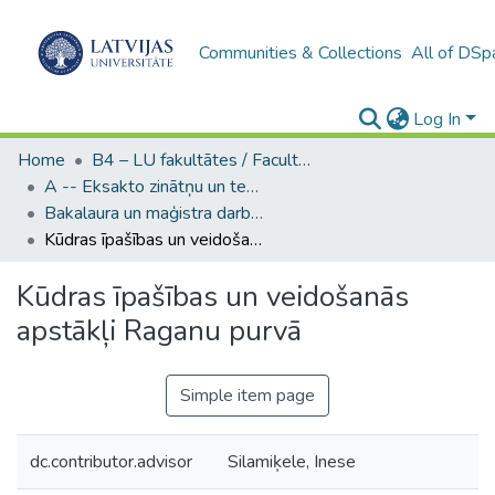
Communities & Collections
All of DSp
Log In
Home
B4 – LU fakultātes / Faculties of the UL
A -- Eksakto zinātņu un tehnoloģiju fakultāte / Faculty of Science and Technology
Bakalaura un maģistra darbi (EZTF) / Bachelor's and Master's theses
Kūdras īpašības un veidošanās apstākļi Raganu purvā
Kūdras īpašības un veidošanās
apstākļi Raganu purvā
Simple item page
dc.contributor.advisor
Silamiķele, Inese