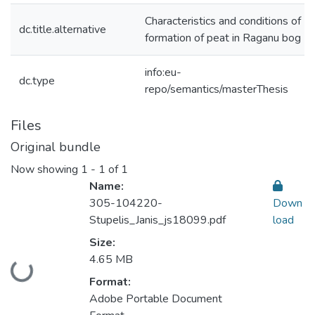
Characteristics and conditions of
dc.title.alternative
formation of peat in Raganu bog
info:eu-
dc.type
repo/semantics/masterThesis
Files
Original bundle
Now showing
1 - 1 of 1
Name:
305-104220-
Down
Stupelis_Janis_js18099.pdf
load
Size:
4.65 MB
Loading...
Format:
Adobe Portable Document