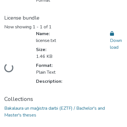
Format
License bundle
Now showing
1 - 1 of 1
Name:
license.txt
Down
load
Size:
1.46 KB
Format:
Loading...
Plain Text
Description:
Collections
Bakalaura un maģistra darbi (EZTF) / Bachelor's and
Master's theses