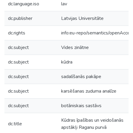
dc.language.iso
lav
dc.publisher
Latvijas Universitāte
dc.rights
info:eu-repo/semantics/openAcces
dc.subject
Vides zinātne
dc.subject
kūdra
dc.subject
sadalīšanās pakāpe
dc.subject
karsēšanas zuduma analīze
dc.subject
botāniskais sastāvs
Kūdras īpašības un veidošanās
dc.title
apstākļi Raganu purvā