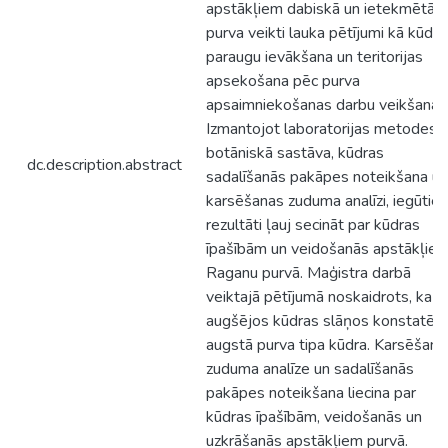
apstākļiem dabiskā un ietekmētā
purva veikti lauka pētījumi kā kūdra
paraugu ievākšana un teritorijas
apsekošana pēc purva
apsaimniekošanas darbu veikšanas
Izmantojot laboratorijas metodes:
botāniskā sastāva, kūdras
dc.description.abstract
sadalīšanās pakāpes noteikšana un
karsēšanas zuduma analīzi, iegūtie
rezultāti ļauj secināt par kūdras
īpašībām un veidošanās apstākļie
Raganu purvā. Maģistra darbā
veiktajā pētījumā noskaidrots, ka
augšējos kūdras slāņos konstatēt
augstā purva tipa kūdra. Karsēšana
zuduma analīze un sadalīšanās
pakāpes noteikšana liecina par
kūdras īpašībām, veidošanās un
uzkrāšanās apstākļiem purvā.