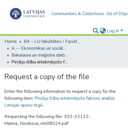
Communities & Collections
All of DSp
Log In
Home
B4 – LU fakultātes / Faculties of the UL
A -- Ekonomikas un sociālo zinātņu fakultāte / Faculty of Economics and Social Sciences
Bakalaura un maģistra darbi (ESZF) / Bachelor's and Master's theses
Pircēju rīcību ietekmējošo faktoru analīze Latvijas apavu tirgū.
Request a copy of the file
Enter the following information to request a copy for the
following item:
Pircēju rīcību ietekmējošo faktoru analīze
Latvijas apavu tirgū.
Requesting the following file: 303-23122-
Marina_Novikova_mn08024.pdf