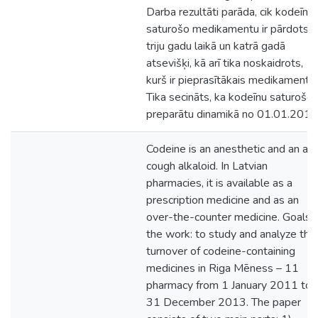
Darba rezultāti parāda, cik kodeīnu
saturošo medikamentu ir pārdots
triju gadu laikā un katrā gadā
atsevišķi, kā arī tika noskaidrots,
kurš ir pieprasītākais medikaments.
Tika secināts, ka kodeīnu saturošo
preparātu dinamikā no 01.01.2011
Codeine is an anesthetic and an ant
cough alkaloid. In Latvian
pharmacies, it is available as a
prescription medicine and as an
over-the-counter medicine. Goals 
the work: to study and analyze the
turnover of codeine-containing
medicines in Riga Mēness – 11
pharmacy from 1 January 2011 to
31 December 2013. The paper