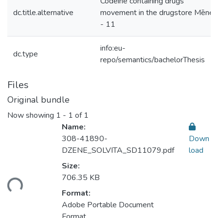
Codeine containing drugs
dc.title.alternative
movement in the drugstore Mēnes
- 11
info:eu-
dc.type
repo/semantics/bachelorThesis
Files
Original bundle
Now showing
1 - 1 of 1
Name:
308-41890-
Down
DZENE_SOLVITA_SD11079.pdf
load
Size:
ding...
706.35 KB
Format:
Adobe Portable Document
Format