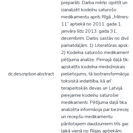
preparāti. Darba mērķi: izpētīt un
izanalizēt kodeīnu saturošo
medikamentu apriti Rīgā „Mēness 
11” aptiekā no 2011. gada 1.
janvāra līdz 2013. gada 31.
decembrim. Darbs sastāv no divām
pamatdaļām: 1) Literatūras apskat
2) Kodeīna saturošo medikamentu
pētījuma analīze. Pirmajā daļā tika
apskatīts kodeīna medicīniskais
dc.description.abstract
pielietojums, tā biotransformācija,
toksiskā iedarbība, kā arī
terapeitiskās devas un Latvijā
pieejamie kodeīnu saturošie
medikamenti. Pētījuma daļā tika
analizēta informācija par bezrecepš
un recepšu medikamentu
pārdotajiem daudzumiem trīs gadu
laikā vienā no Rīgas aptiekām.