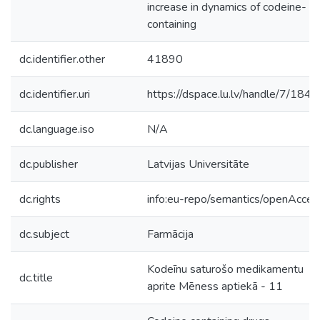
increase in dynamics of codeine-
containing
dc.identifier.other
41890
dc.identifier.uri
https://dspace.lu.lv/handle/7/184
dc.language.iso
N/A
dc.publisher
Latvijas Universitāte
dc.rights
info:eu-repo/semantics/openAcces
dc.subject
Farmācija
Kodeīnu saturošo medikamentu
dc.title
aprite Mēness aptiekā - 11