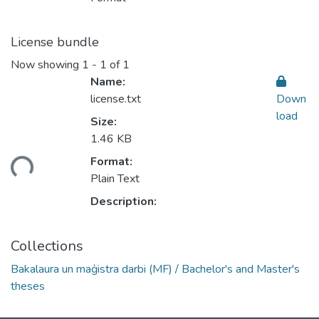
License bundle
Now showing
1 - 1 of 1
Name:
license.txt
Down
load
Size:
1.46 KB
ding...
Format:
Plain Text
Description:
Collections
Bakalaura un maģistra darbi (MF) / Bachelor's and Master's
theses