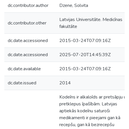
dc.contributor.author
Dzene, Solvita
Latvijas Universitāte. Medicīnas
dc.contributor.other
fakultāte
dc.date.accessioned
2015-03-24T07:09:16Z
dc.date.accessioned
2025-07-20T14:45:39Z
dc.date.available
2015-03-24T07:09:16Z
dc.date.issued
2014
Kodeīns ir alkaloīds ar pretsāpju un
pretklepus īpašībām. Latvijas
aptiekās kodeīnu saturoši
medikamenti ir pieejami gan kā
recepšu, gan kā bezrecepšu