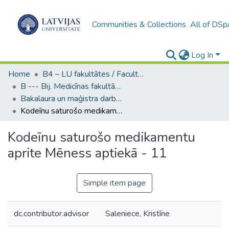
Communities & Collections
All of DSp
Log In
Home
B4 – LU fakultātes / Faculties of the UL
B --- Bij. Medicīnas fakultātes studentu noslēguma darbi / Faculty of Medicine - Graduate works
Bakalaura un maģistra darbi (MF) / Bachelor's and Master's theses
Kodeīnu saturošo medikamentu aprite Mēness aptiekā - 11
Kodeīnu saturošo medikamentu
aprite Mēness aptiekā - 11
Simple item page
dc.contributor.advisor
Saleniece, Kristīne