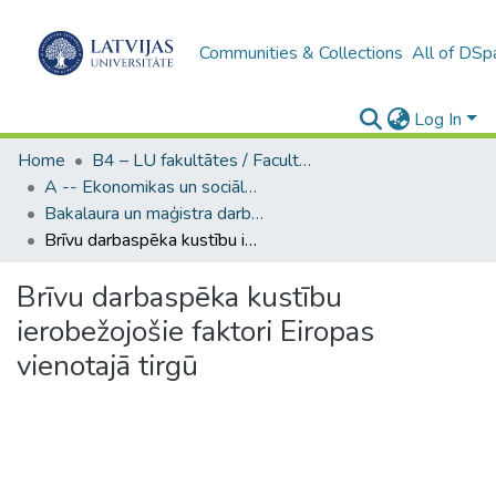
Communities & Collections
All of DSp
Log In
Home
B4 – LU fakultātes / Faculties of the UL
A -- Ekonomikas un sociālo zinātņu fakultāte / Faculty of Economics and Social Sciences
Bakalaura un maģistra darbi (ESZF) / Bachelor's and Master's theses
Brīvu darbaspēka kustību ierobežojošie faktori Eiropas vienotajā tirgū
Brīvu darbaspēka kustību
ierobežojošie faktori Eiropas
vienotajā tirgū