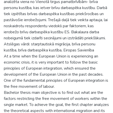
analizēta viena no Vienotā tirgus pamatbrīvībām- brīva
personu kustība, kas ietver brīvu darbaspēka kustību. Darbā
tiek izpētītas brīvas darbaspēka kustības priekšrocības un
pastāvošie ierobežojumi. Trešajā daļā tiek veikta aptauja, lai
noskaidrotu respondentu viedokli par faktoriem, kas
ierobežo brīvu darbaspēka kustību ES. Bakalaura darba
nobeigumā tiek izdarīti secinājumi un izstrādāti priekšlikumi.
Atslēgas vārdi: starptautiskā migrācija, brīva personu
kustība, brīva darbaspēka kustība, Eiropas Savienība
At a time when the European Union is experiencing an
economic crisis, it is very important to follow the basic
principles of European integration, which ensured the
development of the European Union in the past decades.
One of the fundamental principles of European integration is
the free movement of labour.
Bachelor thesis main objective is to find out what are the
factors restricting the free movement of workers within the
single market. To achieve the goal, the first chapter analyzes
the theoretical aspects with international migration and its