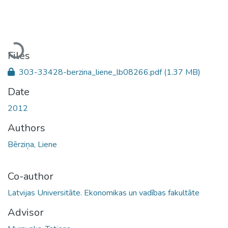
Loading...
Files
303-33428-berzina_liene_lb08266.pdf
(1.37 MB)
Date
2012
Authors
Bērziņa, Liene
Co-author
Latvijas Universitāte. Ekonomikas un vadības fakultāte
Advisor