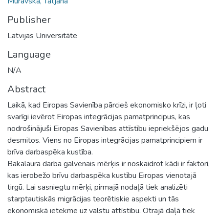
Muravska, Tatjana
Publisher
Latvijas Universitāte
Language
N/A
Abstract
Laikā, kad Eiropas Savienība pārcieš ekonomisko krīzi, ir ļoti
svarīgi ievērot Eiropas integrācijas pamatprincipus, kas
nodrošinājuši Eiropas Savienības attīstību iepriekšējos gadu
desmitos. Viens no Eiropas integrācijas pamatprincipiem ir
brīva darbaspēka kustība.
Bakalaura darba galvenais mērķis ir noskaidrot kādi ir faktori,
kas ierobežo brīvu darbaspēka kustību Eiropas vienotajā
tirgū. Lai sasniegtu mērķi, pirmajā nodaļā tiek analizēti
starptautiskās migrācijas teorētiskie aspekti un tās
ekonomiskā ietekme uz valstu attīstību. Otrajā daļā tiek