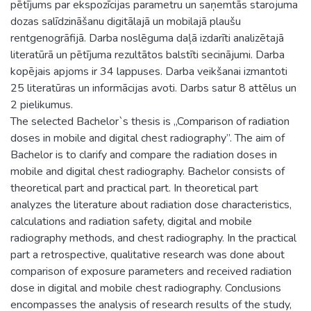
pētījums par ekspozīcijas parametru un saņemtās starojuma
dozas salīdzināšanu digitālajā un mobilajā plaušu
rentgenogrāfijā. Darba noslēguma daļā izdarīti analizētajā
literatūrā un pētījuma rezultātos balstīti secinājumi. Darba
kopējais apjoms ir 34 lappuses. Darba veikšanai izmantoti
25 literatūras un informācijas avoti. Darbs satur 8 attēlus un
2 pielikumus.
The selected Bachelor`s thesis is „Comparison of radiation
doses in mobile and digital chest radiography”. The aim of
Bachelor is to clarify and compare the radiation doses in
mobile and digital chest radiography. Bachelor consists of
theoretical part and practical part. In theoretical part
analyzes the literature about radiation dose characteristics,
calculations and radiation safety, digital and mobile
radiography methods, and chest radiography. In the practical
part a retrospective, qualitative research was done about
comparison of exposure parameters and received radiation
dose in digital and mobile chest radiography. Conclusions
encompasses the analysis of research results of the study,