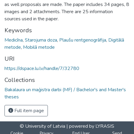
as well proposals are made. The paper includes 34 pages, 8
images and 2 attachments. There are 25 information
sources used in the paper.
Keywords
Medicīna
,
Starojuma doza
,
Plaušu rentgenogrāfija
,
Digitālā
metode
,
Mobilā metode
URI
https://dspace.lu.lv/handle/7/32780
Collections
Bakalaura un maģistra darbi (MF) / Bachelor's and Master's
theses
Full item page
© University of Latvia |
powered by LYRASIS
Cookie
Privacy
End User
Send