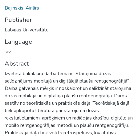
Bajinskis, Ainārs
Publisher
Latvijas Universitāte
Language
lav
Abstract
Izvēlētā bakalaura darba tēma ir „Starojuma dozas
salīdzinājums mobilajā un digitālajā plaušu rentgenogrāfijā”.
Darba galvenais mērķis ir noskaidrot un salīdzināt starojuma
dozas mobilajā un diģitālajā plaušu rentgenogrāfijā. Darbs
sastāv no teorētiskās un praktiskās daļa. Teorētiskajā daļā
tiek apkopota literatūra par starojuma dozas
raksturlielumiem, aprēķiniem un radiācijas drošību, digitālo un
mobilo rentgenogrāfijas metodi, un plaušu rentgenogrāfiju.
Praktiskajā daļā tiek veikts retrospektīvs, kvalitatīvs