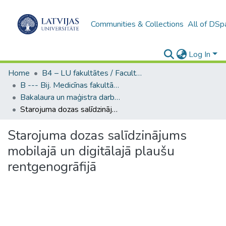
Communities & Collections
All of DSp
Log In
Home
B4 – LU fakultātes / Faculties of the UL
B --- Bij. Medicīnas fakultātes studentu noslēguma darbi / Faculty of Medicine - Graduate works
Bakalaura un maģistra darbi (MF) / Bachelor's and Master's theses
Starojuma dozas salīdzinājums mobilajā un digitālajā plaušu rentgenogrāfijā
Starojuma dozas salīdzinājums
mobilajā un digitālajā plaušu
rentgenogrāfijā