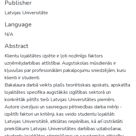
Publisher
Latvijas Universitāte
Language
N/A
Abstract
Klientu lojalitātes izpēte ir ļoti nozīmīgs faktors
uzņēmējdarbības attīstībai. Augstskolas mūsdienās ir
kļuvušas par profesionālām pakalpojumu sniedzējām, kuru
klienti ir studenti.
Bakalaura darbā veikts plašs teorētiskais apskats, apskatīta
lojalitātes specifika augstākās izglītības sektorā un
konkrētāk pētīts tieši Latvijas Universitātes piemērs.
Autore izvirzījusi un sasniegusi pētniecības darba mērķi -
izpētīti faktori un kritēriji, kas veido studentu lojalitāti
Latvijas Universitātē, atklātas nepilnības, kā arī izstrādāti
priekšlikumi Latvijas Universitātes darbības uzlabošanai,
studentu lojalitātes stiprināšanai un savstarpējo attiecību