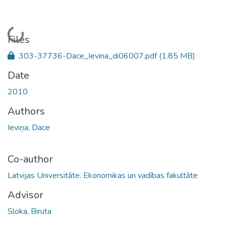
Loading...
Files
303-37736-Dace_Ievina_di06007.pdf
(1.85 MB)
Date
2010
Authors
Ieviņa, Dace
Co-author
Latvijas Universitāte. Ekonomikas un vadības fakultāte
Advisor
Sloka, Biruta