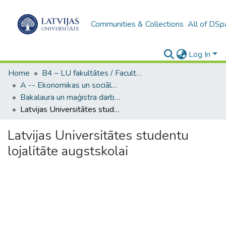
Communities & Collections
All of DSp
Log In
Home
B4 – LU fakultātes / Faculties of the UL
A -- Ekonomikas un sociālo zinātņu fakultāte / Faculty of Economics and Social Sciences
Bakalaura un maģistra darbi (ESZF) / Bachelor's and Master's theses
Latvijas Universitātes studentu lojalitāte augstskolai
Latvijas Universitātes studentu
lojalitāte augstskolai