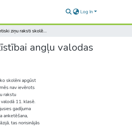
Log In
Autentiski ziņu raksti skolēnu lasīšanas prasmju attīstībai angļu valodas stundās 11. klasē
tīstībai angļu valodas
ko skolēni apgūst
smēs nav ievērots
u rakstu
 valodā 11. klasē.
ējusies gadījuma
ta anketēšana,
zijā, tas norisinājās