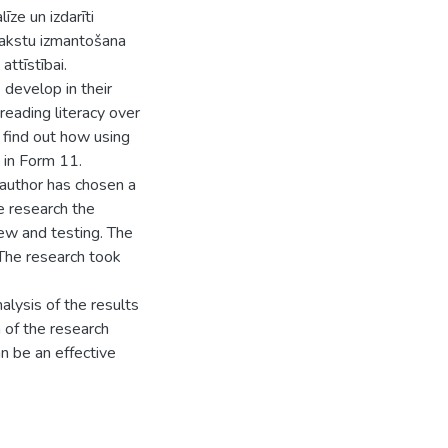
ze un izdarīti
 rakstu izmantošana
attīstībai.
 develop in their
eading literacy over
 find out how using
h in Form 11.
e author has chosen a
e research the
ew and testing. The
The research took
alysis of the results
 of the research
n be an effective