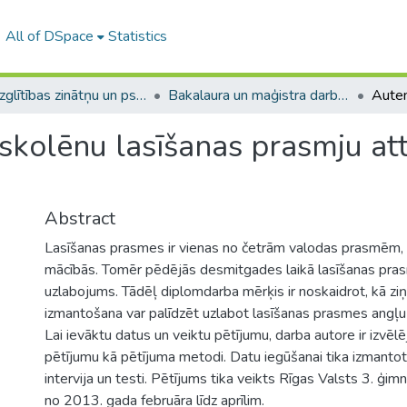
All of DSpace
Statistics
A -- Izglītības zinātņu un psiholoģijas fakultāte / Faculty of Education Sciences and Psychology
Bakalaura un maģistra darbi (PPMF) / Bachelor's and Master's theses
 skolēnu lasīšanas prasmju at
Abstract
Lasīšanas prasmes ir vienas no četrām valodas prasmēm, 
mācībās. Tomēr pēdējās desmitgades laikā lasīšanas pra
uzlabojums. Tādēļ diplomdarba mērķis ir noskaidrot, kā ziņ
izmantošana var palīdzēt uzlabot lasīšanas prasmes angļu
Lai ievāktu datus un veiktu pētījumu, darba autore ir izvēl
pētījumu kā pētījuma metodi. Datu iegūšanai tika izmanto
intervija un testi. Pētījums tika veikts Rīgas Valsts 3. ģimnā
no 2013. gada februāra līdz aprīlim.