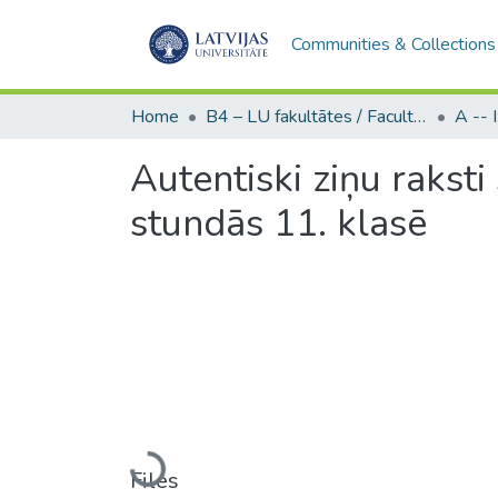
Communities & Collections
Home
B4 – LU fakultātes / Faculties of the UL
Autentiski ziņu raksti
stundās 11. klasē
Loading...
Files