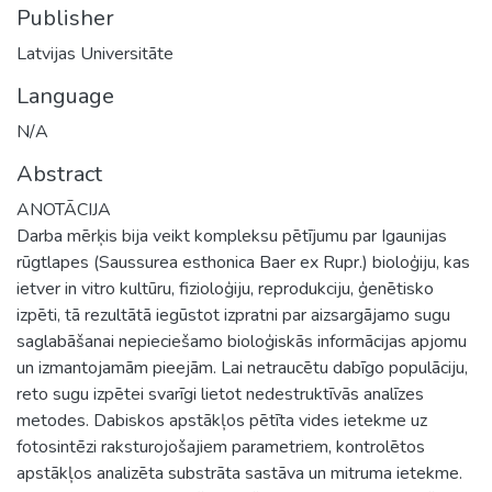
Publisher
Latvijas Universitāte
Language
N/A
Abstract
ANOTĀCIJA
Darba mērķis bija veikt kompleksu pētījumu par Igaunijas
rūgtlapes (Saussurea esthonica Baer ex Rupr.) bioloģiju, kas
ietver in vitro kultūru, fizioloģiju, reprodukciju, ģenētisko
izpēti, tā rezultātā iegūstot izpratni par aizsargājamo sugu
saglabāšanai nepieciešamo bioloģiskās informācijas apjomu
un izmantojamām pieejām. Lai netraucētu dabīgo populāciju,
reto sugu izpētei svarīgi lietot nedestruktīvās analīzes
metodes. Dabiskos apstākļos pētīta vides ietekme uz
fotosintēzi raksturojošajiem parametriem, kontrolētos
apstākļos analizēta substrāta sastāva un mitruma ietekme.