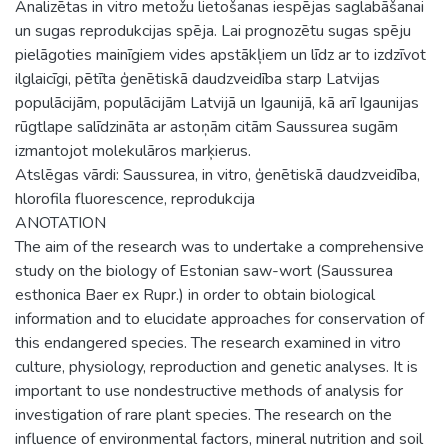
Analizētas in vitro metožu lietošanas iespējas saglabāšanai
un sugas reprodukcijas spēja. Lai prognozētu sugas spēju
pielāgoties mainīgiem vides apstākļiem un līdz ar to izdzīvot
ilglaicīgi, pētīta ģenētiskā daudzveidība starp Latvijas
populācijām, populācijām Latvijā un Igaunijā, kā arī Igaunijas
rūgtlape salīdzināta ar astoņām citām Saussurea sugām
izmantojot molekulāros marķierus.
Atslēgas vārdi: Saussurea, in vitro, ģenētiskā daudzveidība,
hlorofila fluorescence, reprodukcija
ANOTATION
The aim of the research was to undertake a comprehensive
study on the biology of Estonian saw-wort (Saussurea
esthonica Baer ex Rupr.) in order to obtain biological
information and to elucidate approaches for conservation of
this endangered species. The research examined in vitro
culture, physiology, reproduction and genetic analyses. It is
important to use nondestructive methods of analysis for
investigation of rare plant species. The research on the
influence of environmental factors, mineral nutrition and soil