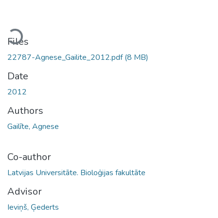
Loading...
Files
22787-Agnese_Gailite_2012.pdf
(8 MB)
Date
2012
Authors
Gailīte, Agnese
Co-author
Latvijas Universitāte. Bioloģijas fakultāte
Advisor
Ieviņš, Ģederts