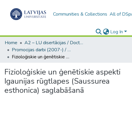
Communities & Collections
All of DSp
Log In
Home
A2 – LU disertācijas / Doctoral theses UL
Promocijas darbi (2007-) / Theses PhD
Fizioloģiskie un ģenētiskie aspekti Igaunijas rūgtlapes (Saussurea esthonica) saglabāšanā
Fizioloģiskie un ģenētiskie aspekti
Igaunijas rūgtlapes (Saussurea
esthonica) saglabāšanā