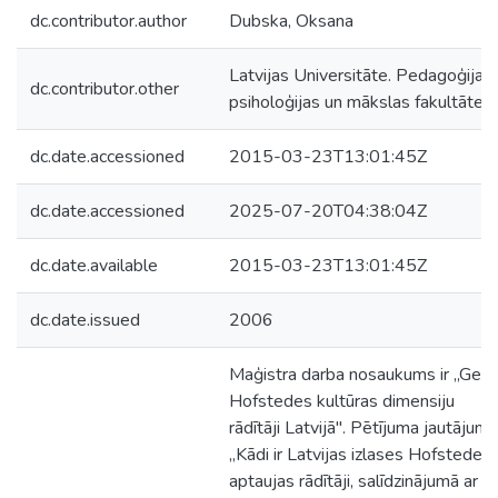
dc.contributor.author
Dubska, Oksana
Latvijas Universitāte. Pedagoģijas,
dc.contributor.other
psiholoģijas un mākslas fakultāte
dc.date.accessioned
2015-03-23T13:01:45Z
dc.date.accessioned
2025-07-20T04:38:04Z
dc.date.available
2015-03-23T13:01:45Z
dc.date.issued
2006
Maģistra darba nosaukums ir „Gert
Hofstedes kultūras dimensiju
rādītāji Latvijā". Pētījuma jautājums
„Kādi ir Latvijas izlases Hofstedes
aptaujas rādītāji, salīdzinājumā ar