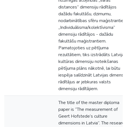
nozīmīgas atšķirības „varas
distances” dimensiju rādītājos
dažādu fakultāšu, dzimumu,
nodarbinātības sfēru maģistrantiem
„Individuālisma/kolektīvisma”
dimensiju rādītājos - dažādu
fakultāšu maģistrantiem.
Pamatojoties uz pētījuma
rezultātiem, tiks izstrādāts Latvijas
kultūras dimensiju noteikšanas
pētījuma plāns nākotnē, lai būtu
iespēja salīdzināt Latvijas dimensij
rādītājus ar jebkuras valsts
dimensiju rādītājiem.
The title of the master diploma
paper is “The measurement of
Geert Hofstede’s culture
dimensions in Latvia”. The research