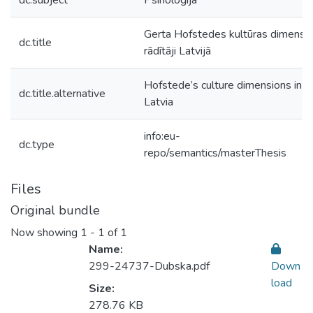
dc.subject
Psiholoģija
Gerta Hofstedes kultūras dimensij
dc.title
rādītāji Latvijā
Hofstede’s culture dimensions in
dc.title.alternative
Latvia
info:eu-
dc.type
repo/semantics/masterThesis
Files
Original bundle
Now showing
1 - 1 of 1
Name:
299-24737-Dubska.pdf
Down
load
Size:
278.76 KB