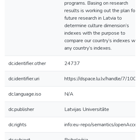
programs. Basing on research
results is working out the plan for
future research in Latvia to
determine culture dimension’s
indexes with the purpose to
compare our country’s indexes wit
any country’s indexes.
dc.identifier.other
24737
dc.identifier.uri
https://dspace.lu.lv/handle/7/100
dc.language.iso
N/A
dc.publisher
Latvijas Universitāte
dc.rights
info:eu-repo/semantics/openAcces