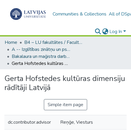
Communities & Collections
All of DSp
Log In
Home
B4 – LU fakultātes / Faculties of the UL
A -- Izglītības zinātņu un psiholoģijas fakultāte / Faculty of Education Sciences and Psychology
Bakalaura un maģistra darbi (PPMF) / Bachelor's and Master's theses
Gerta Hofstedes kultūras dimensiju rādītāji Latvijā
Gerta Hofstedes kultūras dimensiju
rādītāji Latvijā
Simple item page
dc.contributor.advisor
Reņģe, Viesturs