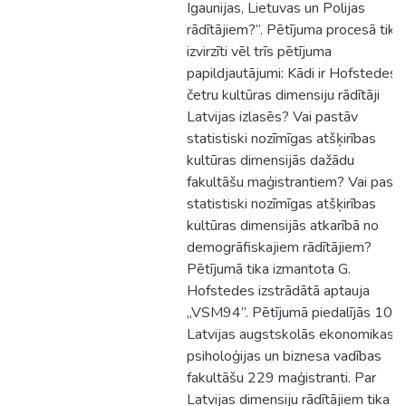
Igaunijas, Lietuvas un Polijas
rādītājiem?”. Pētījuma procesā tika
izvirzīti vēl trīs pētījuma
papildjautājumi: Kādi ir Hofstedes
četru kultūras dimensiju rādītāji
Latvijas izlasēs? Vai pastāv
statistiski nozīmīgas atšķirības
kultūras dimensijās dažādu
fakultāšu maģistrantiem? Vai past
statistiski nozīmīgas atšķirības
kultūras dimensijās atkarībā no
demogrāfiskajiem rādītājiem?
Pētījumā tika izmantota G.
Hofstedes izstrādātā aptauja
„VSM94”. Pētījumā piedalījās 10
Latvijas augstskolās ekonomikas,
psiholoģijas un biznesa vadības
fakultāšu 229 maģistranti. Par
Latvijas dimensiju rādītājiem tika