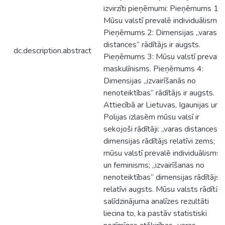
izvirzīti pieņēmumi: Pieņēmums 1:
Mūsu valstī prevalē individuālisms.
Pieņēmums 2: Dimensijas „varas
distances” rādītājs ir augsts.
dc.description.abstract
Pieņēmums 3: Mūsu valstī prevalē
maskulīnisms. Pieņēmums 4:
Dimensijas „izvairīšanās no
nenoteiktības” rādītājs ir augsts.
Attiecībā ar Lietuvas, Igaunijas un
Polijas izlasēm mūsu valsī ir
sekojoši rādītāji: „varas distances”
dimensijas rādītājs relatīvi zems;
mūsu valstī prevalē individuālisms
un feminisms; „izvairīšanas no
nenoteiktības” dimensijas rādītājs
relatīvi augsts. Mūsu valsts rādītāj
salīdzinājuma analīzes rezultāti
liecina to, ka pastāv statistiski