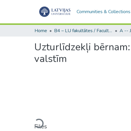
Communities & Collections
Home
B4 – LU fakultātes / Faculties of the UL
Uzturlīdzekļi bērnam:
valstīm
Loading...
Files