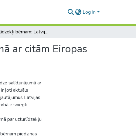
Log In
Uzturlīdzekļi bērnam: Latvijas pieredze salīdzinājumā ar citām Eiropas valstīm
mā ar citām Eiropas
edze salīdzinājumā ar
ir ļoti aktuāls
jautājumus Latvijas
rbā ir sniegti
umā par uzturlīdzekļu
u bērnam piedziņas