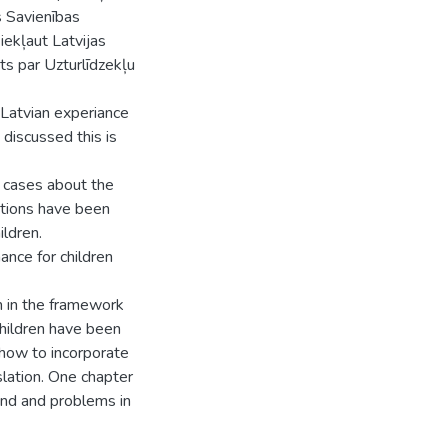
s Savienības
 iekļaut Latvijas
ts par Uzturlīdzekļu
 Latvian experiance
discussed this is
 cases about the
stions have been
ldren.
ance for children
 in the framework
hildren have been
 how to incorporate
slation. One chapter
nd and problems in