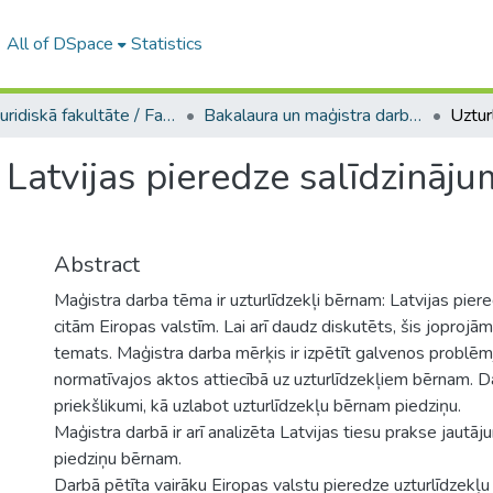
All of DSpace
Statistics
A -- Juridiskā fakultāte / Faculty of Law
Bakalaura un maģistra darbi (JF) / Bachelor's and Master's theses
 Latvijas pieredze salīdzināju
Abstract
Maģistra darba tēma ir uzturlīdzekļi bērnam: Latvijas pier
citām Eiropas valstīm. Lai arī daudz diskutēts, šis joprojām 
temats. Maģistra darba mērķis ir izpētīt galvenos problēm
normatīvajos aktos attiecībā uz uzturlīdzekļiem bērnam. Da
priekšlikumi, kā uzlabot uzturlīdzekļu bērnam piedziņu.
Maģistra darbā ir arī analizēta Latvijas tiesu prakse jautāj
piedziņu bērnam.
Darbā pētīta vairāku Eiropas valstu pieredze uzturlīdzekļ