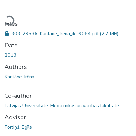
Loading...
Files
303-29636-Kantane_Irena_ik09064.pdf
(2.2 MB)
Date
2013
Authors
Kantāne, Irēna
Co-author
Latvijas Universitāte. Ekonomikas un vadības fakultāte
Advisor
Fortiņš, Egīls