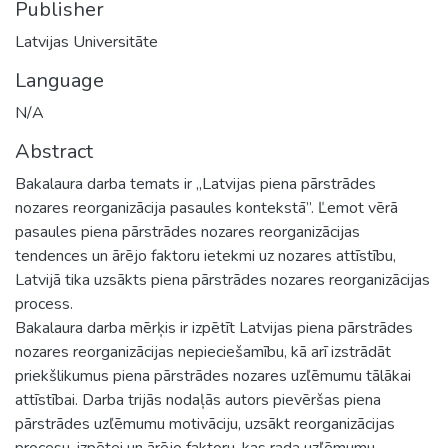
Publisher
Latvijas Universitāte
Language
N/A
Abstract
Bakalaura darba temats ir „Latvijas piena pārstrādes
nozares reorganizācija pasaules kontekstā”. Ľemot vērā
pasaules piena pārstrādes nozares reorganizācijas
tendences un ārējo faktoru ietekmi uz nozares attīstību,
Latvijā tika uzsākts piena pārstrādes nozares reorganizācijas
process.
Bakalaura darba mērķis ir izpētīt Latvijas piena pārstrādes
nozares reorganizācijas nepieciešamību, kā arī izstrādāt
priekšlikumus piena pārstrādes nozares uzľēmumu tālākai
attīstībai. Darba trijās nodaļās autors pievēršas piena
pārstrādes uzľēmumu motivāciju, uzsākt reorganizācijas
procesu, izpētei un ārējo faktoru, kas rada uzľēmumu