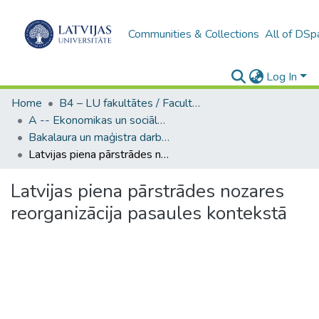
Communities & Collections
All of DSp
Log In
Home
B4 – LU fakultātes / Faculties of the UL
A -- Ekonomikas un sociālo zinātņu fakultāte / Faculty of Economics and Social Sciences
Bakalaura un maģistra darbi (ESZF) / Bachelor's and Master's theses
Latvijas piena pārstrādes nozares reorganizācija pasaules kontekstā
Latvijas piena pārstrādes nozares
reorganizācija pasaules kontekstā