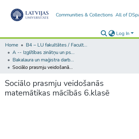
Communities & Collections
All of DSp
Log In
Home
B4 – LU fakultātes / Faculties of the UL
A -- Izglītības zinātņu un psiholoģijas fakultāte / Faculty of Education Sciences and Psychology
Bakalaura un maģistra darbi (PPMF) / Bachelor's and Master's theses
Sociālo prasmju veidošanās matemātikas mācībās 6.klasē
Sociālo prasmju veidošanās
matemātikas mācībās 6.klasē