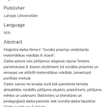
Publisher
Latvijas Universitāte
Language
N/A
Abstract
Maģistra darba tēma ir “Sociālo prasmju veidošanās
matemātikas mācībās 6. klasē”.
Darba autore veic pētījumus Jelgavas rajona Teteles
pamatskolas 6. klases skolēniem, kā sociālas prasmes un
iemaņas var attīstīt matemātikas mācībās, izmantojot
portfolio metodi.
Darbs sastav no ievada, kurā tiek pamatota temata
aktualitāte, norādīts pētījuma objekts, priekšmets, pētījuma
mērķis un uzdevumi. Balstoties uz literatūras un
pedagoģiskā darba pieredzi, tiek izvirzīta darba hipotēze.
Darbs sastāv no 2 daļam.