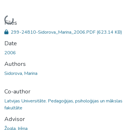
Loading...
Files
299-24810-Sidorova_Marina_2006.PDF
(623.14 KB)
Date
2006
Authors
Sidorova, Marina
Co-author
Latvijas Universitāte. Pedagoģijas, psiholoģijas un mākslas
fakultāte
Advisor
Žogla, Irēna