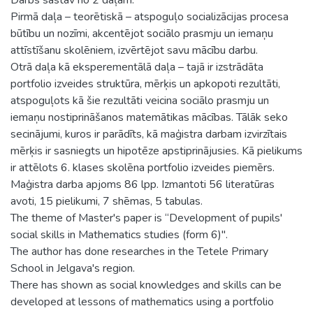
Pirmā daļa – teorētiskā – atspoguļo socializācijas procesa
būtību un nozīmi, akcentējot sociālo prasmju un iemaņu
attīstīšanu skolēniem, izvērtējot savu mācību darbu.
Otrā daļa kā eksperementālā daļa – tajā ir izstrādāta
portfolio izveides struktūra, mērķis un apkopoti rezultāti,
atspoguļots kā šie rezultāti veicina sociālo prasmju un
iemaņu nostiprināšanos matemātikas mācības. Tālāk seko
secinājumi, kuros ir parādīts, kā maģistra darbam izvirzītais
mērķis ir sasniegts un hipotēze apstiprinājusies. Kā pielikums
ir attēlots 6. klases skolēna portfolio izveides piemērs.
Maģistra darba apjoms 86 lpp. Izmantoti 56 literatūras
avoti, 15 pielikumi, 7 shēmas, 5 tabulas.
The theme of Master's paper is “Development of pupils'
social skills in Mathematics studies (form 6)".
The author has done researches in the Tetele Primary
School in Jelgava's region.
There has shown as social knowledges and skills can be
developed at lessons of mathematics using a portfolio