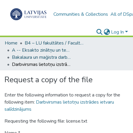
Communities & Collections
All of DSp
Log In
Home
B4 – LU fakultātes / Faculties of the UL
A -- Eksakto zinātņu un tehnoloģiju fakultāte / Faculty of Science and Technology
Bakalaura un maģistra darbi (EZTF) / Bachelor's and Master's theses
Darbvirsmas lietotņu izstrādes ietvaru salīdzinājums
Request a copy of the file
Enter the following information to request a copy for the
following item:
Darbvirsmas lietotņu izstrādes ietvaru
salīdzinājums
Requesting the following file: license.txt