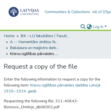
Communities & Collections
All of DSp
Log In
Home
B4 – LU fakultātes / Faculties of the UL
A -- Humanitāro zinātņu fakultāte / Faculty of Humanities
Bakalaura un maģistra darbi (HZF) / Bachelor's and Master's theses
Krievu izglītības pārvaldes darbība Latvijā 1919.–1934. gadā.
Request a copy of the file
Enter the following information to request a copy for the
following item:
Krievu izglītības pārvaldes darbība Latvijā
1919.–1934. gadā.
Requesting the following file: 311-40643-
Borisovs_Dmitrijs_db06001.pdf