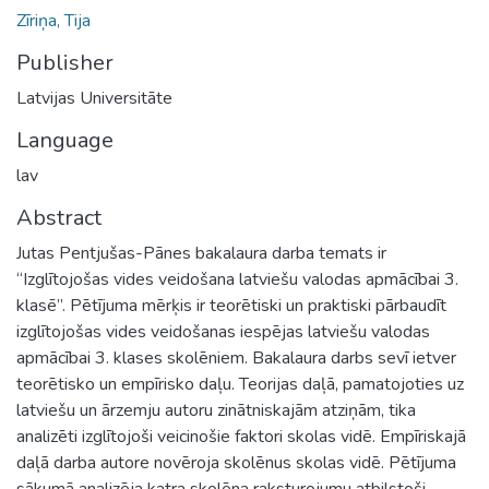
Zīriņa, Tija
Publisher
Latvijas Universitāte
Language
lav
Abstract
Jutas Pentjušas-Pānes bakalaura darba temats ir
“Izglītojošas vides veidošana latviešu valodas apmācībai 3.
klasē”. Pētījuma mērķis ir teorētiski un praktiski pārbaudīt
izglītojošas vides veidošanas iespējas latviešu valodas
apmācībai 3. klases skolēniem. Bakalaura darbs sevī ietver
teorētisko un empīrisko daļu. Teorijas daļā, pamatojoties uz
latviešu un ārzemju autoru zinātniskajām atziņām, tika
analizēti izglītojoši veicinošie faktori skolas vidē. Empīriskajā
daļā darba autore novēroja skolēnus skolas vidē. Pētījuma
sākumā analizēja katra skolēna raksturojumu atbilstoši