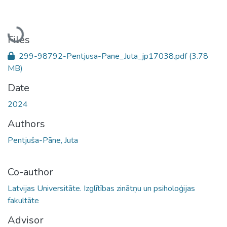
Loading...
Files
299-98792-Pentjusa-Pane_Juta_jp17038.pdf
(3.78
MB)
Date
2024
Authors
Pentjuša-Pāne, Juta
Co-author
Latvijas Universitāte. Izglītības zinātņu un psiholoģijas
fakultāte
Advisor