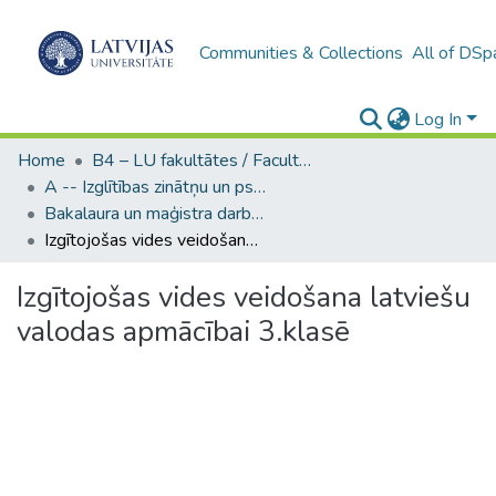
Communities & Collections
All of DSp
Log In
Home
B4 – LU fakultātes / Faculties of the UL
A -- Izglītības zinātņu un psiholoģijas fakultāte / Faculty of Education Sciences and Psychology
Bakalaura un maģistra darbi (PPMF) / Bachelor's and Master's theses
Izgītojošas vides veidošana latviešu valodas apmācībai 3.klasē
Izgītojošas vides veidošana latviešu
valodas apmācībai 3.klasē