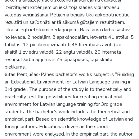
izvirzītajiem kritērijiem un iekārtoja klases vidi latviešu
valodas veicināšanai. Pētījuma beigās tika apkopoti iegūtie
rezultāti un salīdzināti ar tā sākumā gūtajiem rezultātiem.
Tika sniegti ieteikumi pedagogiem. Bakalaura darbs sastāv
no ievada, 2 nodaļām, 8 apakšnodaļām, ietverts 41 attēls, 5
tabulas, 12 pielikumi, izmantoti 49 literatūras avoti (tai
skaitā 1 zviedru valodā, 22 angļu valodā), 20 interneta
resursi. Darba apjoms ir 75 lapaspuses, tajā skaitā
pielikums.
Jutas Pentjušas-Pānes bachelor’s works subject is “Building
an Educational Environment for Latvian Language training in
3rd grade”. The purpose of the study is to theoretically and
practically test the possibilities for creating educational
environment for Latvian language training for 3rd grade
students. The bachelor’s work includes the theoretical and
empirical part. Based on scientific knowledge of Latvian and
foreign authors. Educational drivers in the school
environment were analyzed. In the empirical part, the author