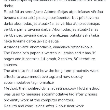
darba.
Rezultāti un secinājumi: Akomodācijas atpalikšanas vērtība
tuvuma darba laikā pieauga pakāpeniski, bet pēc tuvuma
darba akomodācijas atpalikšanas vērtība ātri pielīdzinājās
vērtībai pirms tuvuma darba. Akomodācijas atpalikšanas
vērtība pēc tuvuma darba normalizējās būtiski īsākā laikā
nekā tuvuma darba laikā pieauga.
Atslēgas vārdi: akomodācija, dinamiskā retinoskopija.
The Bachelor’s paper is written in Latvian and it has 39
pages and it contains 14 graph, 2 tables, 30 literature
sources.
The aim is to find out how the long-term proximity work
affects to accommodative lag, and how quickly
accommodative lag normalizē.
Method: the modified dynamic retinoscopy Nott method
was used to measure accommodative lag after 2 hours
proximity work at the computer monitors.
Results and conclusions: after 2 hour near work