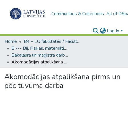
Communities & Collections
All of DSp
Log In
Home
B4 – LU fakultātes / Faculties of the UL
B --- Bij. Fizikas, matemātikas un optometrijas fakultātes studentu noslēguma darbi / Faculty of Physics, Mathematics and Optometry - Graduate works
Bakalaura un maģistra darbi (FMOF) / Bachelor's and Master's theses
Akomodācijas atpalikšana pirms un pēc tuvuma darba
Akomodācijas atpalikšana pirms un
pēc tuvuma darba