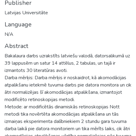
Publisher
Latvijas Universitāte
Language
N/A
Abstract
Bakalaura darbs uzrakstīts latviešu valodā, datorsalikumā uz
39 lappusēm un satur 14 attēlus, 2 tabulas, un tajā ir
izmantots 30 literatūras avoti.
Darba mērķis: Darba mērķis ir noskaidrot, kā akomodācijas
atpalikšanu ietekmē tuvuma darbs pie datora monitora un cik
ātri normalizējas šī akomodācijas atpalikšana, izmantojot
modificēto retinoskopijas metodi.
Metode: ar modificētās dinamiskās retinoskopijas Nott
metodi tika novērtēta akomodācijas atpalikšana un tās
izmaiņas eksperimenta dalībniekiem 2 stundu gara tuvuma
darba laikā pie datora monitoriem un tika mērīts laiks, cik ātri
akomodācijas atpalikšanas vērtība normalizēsies pēc tuvuma