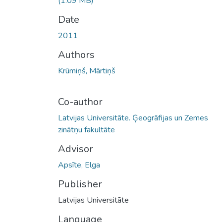
(1.09 MB)
Date
2011
Authors
Krūmiņš, Mārtiņš
Co-author
Latvijas Universitāte. Ģeogrāfijas un Zemes
zinātņu fakultāte
Advisor
Apsīte, Elga
Publisher
Latvijas Universitāte
Language