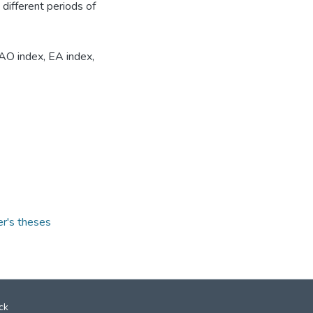
different periods of
NAO index, EA index,
er's theses
ck