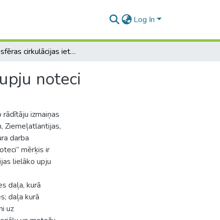
Log In
Atmosfēras cirkulācijas ietekme uz Latvijas lielāko upju noteci
 upju noteci
 rādītāju izmaiņas
, Ziemeļatlantijas,
ura darba
oteci” mērķis ir
jas lielāko upju
s daļa, kurā
s; daļa kurā
mi uz