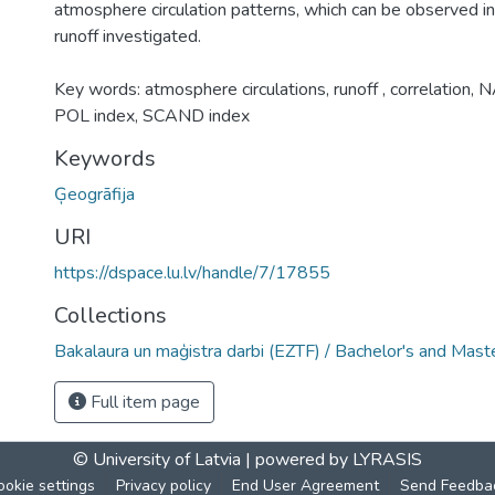
atmosphere circulation patterns, which can be observed in 
runoff investigated.
Key words: atmosphere circulations, runoff , correlation, 
POL index, SCAND index
Keywords
Ģeogrāfija
URI
https://dspace.lu.lv/handle/7/17855
Collections
Bakalaura un maģistra darbi (EZTF) / Bachelor's and Mast
Full item page
© University of Latvia |
powered by LYRASIS
ookie settings
Privacy policy
End User Agreement
Send Feedba