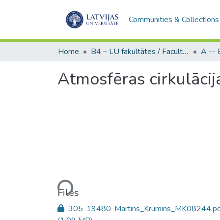
Communities & Collections
Home
B4 – LU fakultātes / Faculties of the UL
Atmosfēras cirkulācija
Loading...
Files
305-19480-Martins_Krumins_MK08244.pd