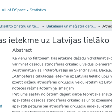
All of DSpace
Statistics
A -- Eksakto zinātņu un tehnoloģiju fakultāte / Faculty of Science and Technology
Bakalaura un maģistra darbi (EZTF) / Bachelor's and Master's theses
s ietekme uz Latvijas lielāko
Abstract
Kā vienu no faktoriem, kas ietekmē dažādu hidroklimatisko
var minēt dažādus atmosfēras cirkulāciju veidus, piemēram
Austrumatlanijas, Polāro/Eirāzijs un Skandināvijas. Bakala
„Atmosfēras cirkulācijas ietekme uz Latvijas lielāko upju n
izpētīt dažādu atmosfēras cirkulāciju veidu ietekmi uz Latvi
noteces režīma ilgtermiņa izmaiņām.
Pētījums sastāv no četrām daļām: darba teorētiskā analīze
apskatītas dažādas atmosfēras cirkulācijas un to izpausme
f
apskatīti pētījumi par atmosfēras cirkulāciju indeksu ietek