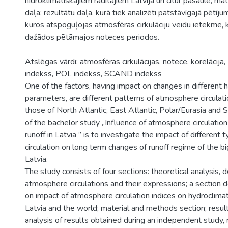
hidroklimatiskajiem radītājiem Latvijā un citur pasaulē; ma
daļa; rezultātu daļa, kurā tiek analizēti patstāvīgajā pētījum
kuros atspoguļojas atmosfēras cirkulāciju veidu ietekme,
dažādos pētāmajos noteces periodos.
Atslēgas vārdi: atmosfēras cirkulācijas, notece, korelācij
indekss, POL indekss, SCAND indekss
One of the factors, having impact on changes in different 
parameters, are different patterns of atmosphere circulati
those of North Atlantic, East Atlantic, Polar/Eurasia and 
of the bachelor study „Influence of atmosphere circulation 
runoff in Latvia ” is to investigate the impact of differen
circulation on long term changes of runoff regime of the bi
Latvia.
The study consists of four sections: theoretical analysis, d
atmosphere circulations and their expressions; a section d
on impact of atmosphere circulation indices on hydroclima
Latvia and the world; material and methods section; result
analysis of results obtained during an independent study, 