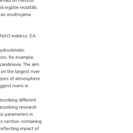
teriālu un metožu
ā iegūtie rezultāti,
 kas novērojama
a, NAO indekss, EA
hydroclimatic
ons, for example,
Scandinavia. The aim
on the largest river
t types of atmosphere
ggest rivers in
escribing different
escribing research
tic parameters in
s section, containing
reflecting impact of