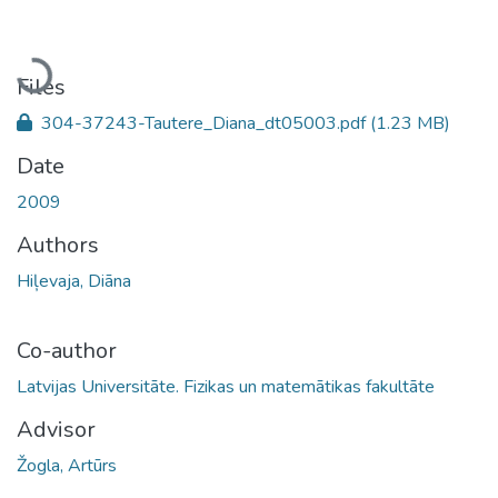
Loading...
Files
304-37243-Tautere_Diana_dt05003.pdf
(1.23 MB)
Date
2009
Authors
Hiļevaja, Diāna
Co-author
Latvijas Universitāte. Fizikas un matemātikas fakultāte
Advisor
Žogla, Artūrs