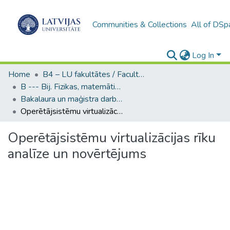
Communities & Collections
All of DSp
Log In
Home
B4 – LU fakultātes / Faculties of the UL
B --- Bij. Fizikas, matemātikas un optometrijas fakultātes studentu noslēguma darbi / Faculty of Physics, Mathematics and Optometry - Graduate works
Bakalaura un maģistra darbi (FMOF) / Bachelor's and Master's theses
Operētājsistēmu virtualizācijas rīku analīze un novērtējums
Operētājsistēmu virtualizācijas rīku
analīze un novērtējums