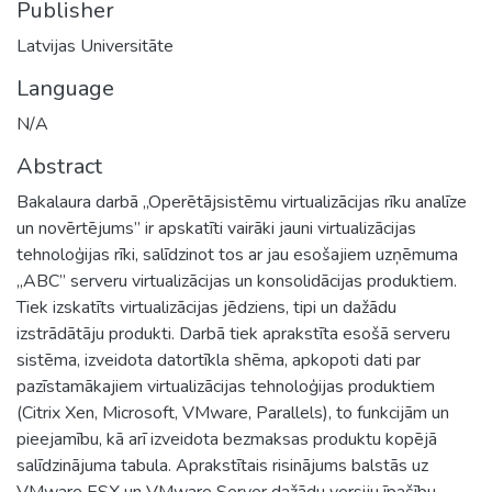
Publisher
Latvijas Universitāte
Language
N/A
Abstract
Bakalaura darbā „Operētājsistēmu virtualizācijas rīku analīze
un novērtējums” ir apskatīti vairāki jauni virtualizācijas
tehnoloģijas rīki, salīdzinot tos ar jau esošajiem uzņēmuma
„ABC” serveru virtualizācijas un konsolidācijas produktiem.
Tiek izskatīts virtualizācijas jēdziens, tipi un dažādu
izstrādātāju produkti. Darbā tiek aprakstīta esošā serveru
sistēma, izveidota datortīkla shēma, apkopoti dati par
pazīstamākajiem virtualizācijas tehnoloģijas produktiem
(Citrix Xen, Microsoft, VMware, Parallels), to funkcijām un
pieejamību, kā arī izveidota bezmaksas produktu kopējā
salīdzinājuma tabula. Aprakstītais risinājums balstās uz
VMware ESX un VMware Server dažādu versiju īpašību